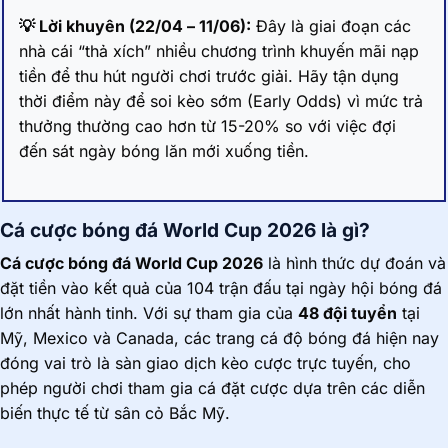
💡 Lời khuyên (22/04 – 11/06):
Đây là giai đoạn các
nhà cái “thả xích” nhiều chương trình khuyến mãi nạp
tiền để thu hút người chơi trước giải. Hãy tận dụng
thời điểm này để soi kèo sớm (Early Odds) vì mức trả
thưởng thường cao hơn từ 15-20% so với việc đợi
đến sát ngày bóng lăn mới xuống tiền.
Cá cược bóng đá World Cup 2026 là gì?
Cá cược bóng đá World Cup 2026
là hình thức dự đoán và
đặt tiền vào kết quả của 104 trận đấu tại ngày hội bóng đá
lớn nhất hành tinh. Với sự tham gia của
48 đội tuyển
tại
Mỹ, Mexico và Canada, các trang cá độ bóng đá hiện nay
đóng vai trò là sàn giao dịch kèo cược trực tuyến, cho
phép người chơi tham gia cá đặt cược dựa trên các diễn
biến thực tế từ sân cỏ Bắc Mỹ.