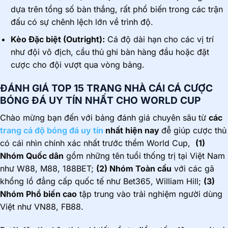
dựa trên tổng số bàn thắng, rất phổ biến trong các trận
đấu có sự chênh lệch lớn về trình độ.
Kèo Đặc biệt (Outright):
Cá độ dài hạn cho các vị trí
như đội vô địch, cầu thủ ghi bàn hàng đầu hoặc đặt
cược cho đội vượt qua vòng bảng.
ĐÁNH GIÁ TOP 15 TRANG NHÀ CÁI CÁ CƯỢC
BÓNG ĐÁ UY TÍN NHẤT CHO WORLD CUP
Chào mừng bạn đến với bảng đánh giá chuyên sâu từ
các
trang cá độ bóng đá uy tín
nhất hiện nay
đễ giúp cược thủ
có cái nhìn chính xác nhất trước thềm World Cup,
(1)
Nhóm Quốc dân
gồm những tên tuổi thống trị tại Việt Nam
như W88, M88, 188BET;
(2) Nhóm Toàn cầu
với các gã
khổng lồ đẳng cấp quốc tế như Bet365, William Hill;
(3)
Nhóm Phổ biến cao
tập trung vào trải nghiệm người dùng
Việt như VN88, FB88.