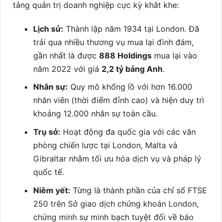
tảng quản trị doanh nghiệp cực kỳ khắt khe:
Lịch sử:
Thành lập năm 1934 tại London. Đã
trải qua nhiều thương vụ mua lại đình đám,
gần nhất là được
888 Holdings
mua lại vào
năm 2022 với giá
2,2 tỷ bảng Anh
.
Nhân sự:
Quy mô khổng lồ với hơn 16.000
nhân viên (thời điểm đỉnh cao) và hiện duy trì
khoảng 12.000 nhân sự toàn cầu.
Trụ sở:
Hoạt động đa quốc gia với các văn
phòng chiến lược tại London, Malta và
Gibraltar nhằm tối ưu hóa dịch vụ và pháp lý
quốc tế.
Niêm yết:
Từng là thành phần của chỉ số FTSE
250 trên Sở giao dịch chứng khoán London,
chứng minh sự minh bạch tuyệt đối về báo