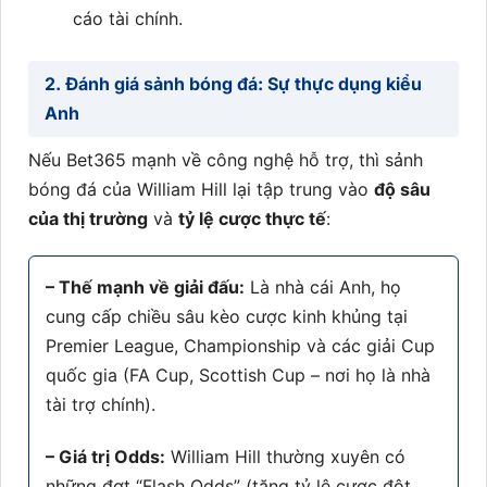
cáo tài chính.
2. Đánh giá sảnh bóng đá: Sự thực dụng kiểu
Anh
Nếu Bet365 mạnh về công nghệ hỗ trợ, thì sảnh
bóng đá của William Hill lại tập trung vào
độ sâu
của thị trường
và
tỷ lệ cược thực tế
:
– Thế mạnh về giải đấu:
Là nhà cái Anh, họ
cung cấp chiều sâu kèo cược kinh khủng tại
Premier League, Championship và các giải Cup
quốc gia (FA Cup, Scottish Cup – nơi họ là nhà
tài trợ chính).
– Giá trị Odds:
William Hill thường xuyên có
những đợt “Flash Odds” (tăng tỷ lệ cược đột