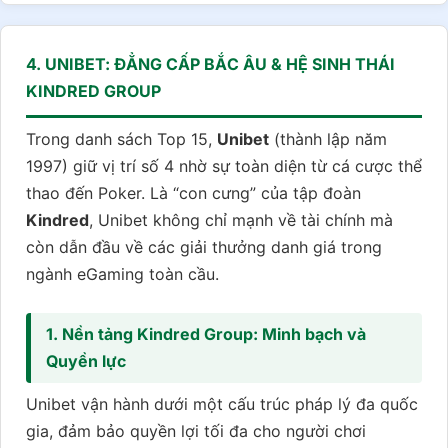
4. UNIBET: ĐẲNG CẤP BẮC ÂU & HỆ SINH THÁI
KINDRED GROUP
Trong danh sách Top 15,
Unibet
(thành lập năm
1997) giữ vị trí số 4 nhờ sự toàn diện từ cá cược thể
thao đến Poker. Là “con cưng” của tập đoàn
Kindred
, Unibet không chỉ mạnh về tài chính mà
còn dẫn đầu về các giải thưởng danh giá trong
ngành eGaming toàn cầu.
1. Nền tảng Kindred Group: Minh bạch và
Quyền lực
Unibet vận hành dưới một cấu trúc pháp lý đa quốc
gia, đảm bảo quyền lợi tối đa cho người chơi