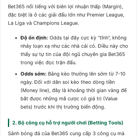
Bet365 nổi tiếng với biên lợi nhuận thấp (Margin),
đặc biệt là ở các giải đấu lớn như Premier League,
La Liga và Champions League.
Độ ổn định:
Odds tại đây cực kỳ “tĩnh”, không
nhảy loạn xạ như các nhà cái cỏ. Điều này cho
thấy sự tự tin của đội ngũ chuyên gia Bet365
trong việc đọc trận đấu.
Odds sớm:
Bảng kèo thường lên sớm từ 7-10
ngày. Đối với dân soi kèo theo dòng tiền
(Money line), đây là khoảng thời gian vàng để
bắt được những mã cược có giá trị (Value
bets) trước khi thị trường biến động.
2. Bộ công cụ hỗ trợ người chơi (Betting Tools)
Sảnh bóng đá của Bet365 cung cấp 3 công cụ mà