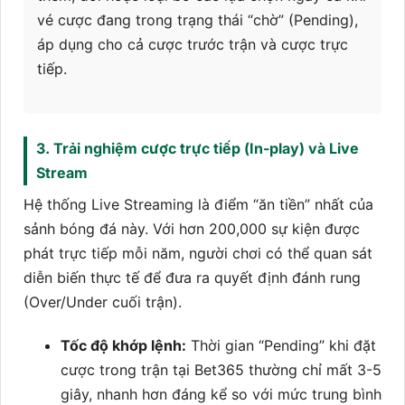
vé cược đang trong trạng thái “chờ” (Pending),
áp dụng cho cả cược trước trận và cược trực
tiếp.
3. Trải nghiệm cược trực tiếp (In-play) và Live
Stream
Hệ thống Live Streaming là điểm “ăn tiền” nhất của
sảnh bóng đá này. Với hơn 200,000 sự kiện được
phát trực tiếp mỗi năm, người chơi có thể quan sát
diễn biến thực tế để đưa ra quyết định đánh rung
(Over/Under cuối trận).
Tốc độ khớp lệnh:
Thời gian “Pending” khi đặt
cược trong trận tại Bet365 thường chỉ mất 3-5
giây, nhanh hơn đáng kể so với mức trung bình