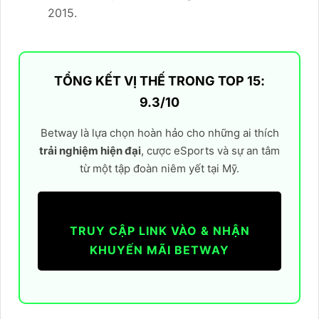
2015.
TỔNG KẾT VỊ THẾ TRONG TOP 15:
9.3/10
Betway là lựa chọn hoàn hảo cho những ai thích
trải nghiệm hiện đại
, cược eSports và sự an tâm
từ một tập đoàn niêm yết tại Mỹ.
TRUY CẬP LINK VÀO & NHẬN
KHUYẾN MÃI BETWAY