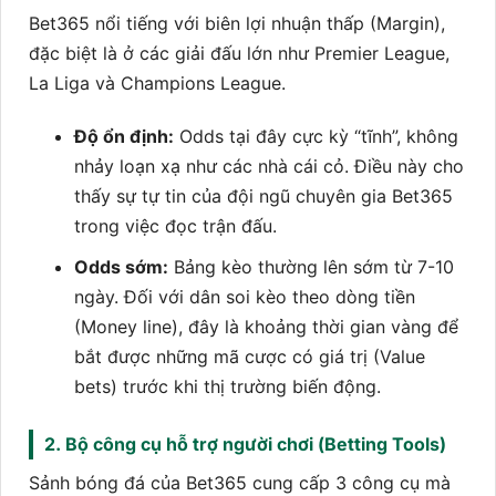
Bet365 nổi tiếng với biên lợi nhuận thấp (Margin),
đặc biệt là ở các giải đấu lớn như Premier League,
La Liga và Champions League.
Độ ổn định:
Odds tại đây cực kỳ “tĩnh”, không
nhảy loạn xạ như các nhà cái cỏ. Điều này cho
thấy sự tự tin của đội ngũ chuyên gia Bet365
trong việc đọc trận đấu.
Odds sớm:
Bảng kèo thường lên sớm từ 7-10
ngày. Đối với dân soi kèo theo dòng tiền
(Money line), đây là khoảng thời gian vàng để
bắt được những mã cược có giá trị (Value
bets) trước khi thị trường biến động.
2. Bộ công cụ hỗ trợ người chơi (Betting Tools)
Sảnh bóng đá của Bet365 cung cấp 3 công cụ mà