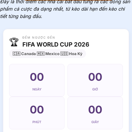
Đây là thời điểm các nhà cái bắt đầu tung ra các dòng sản
phẩm cá cược đa dạng nhất, từ kèo dài hạn đến kèo chi
tiết từng bảng đấu.
ĐẾM NGƯỢC ĐẾN
🏆
FIFA WORLD CUP 2026
🇨🇦
Canada
🇲🇽
Mexico
🇺🇸
Hoa Kỳ
00
00
NGÀY
GIỜ
00
00
PHÚT
GIÂY