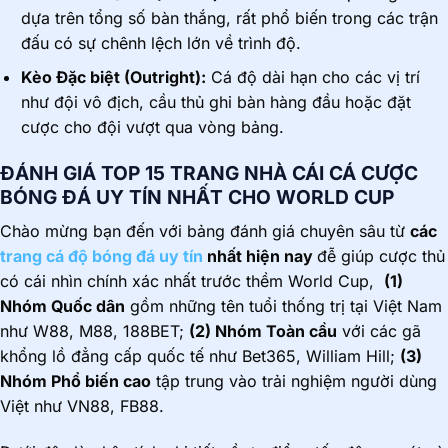
dựa trên tổng số bàn thắng, rất phổ biến trong các trận
đấu có sự chênh lệch lớn về trình độ.
Kèo Đặc biệt (Outright):
Cá độ dài hạn cho các vị trí
như đội vô địch, cầu thủ ghi bàn hàng đầu hoặc đặt
cược cho đội vượt qua vòng bảng.
ĐÁNH GIÁ TOP 15 TRANG NHÀ CÁI CÁ CƯỢC
BÓNG ĐÁ UY TÍN NHẤT CHO WORLD CUP
Chào mừng bạn đến với bảng đánh giá chuyên sâu từ
các
trang cá độ bóng đá uy tín
nhất hiện nay
đễ giúp cược thủ
có cái nhìn chính xác nhất trước thềm World Cup,
(1)
Nhóm Quốc dân
gồm những tên tuổi thống trị tại Việt Nam
như W88, M88, 188BET;
(2) Nhóm Toàn cầu
với các gã
khổng lồ đẳng cấp quốc tế như Bet365, William Hill;
(3)
Nhóm Phổ biến cao
tập trung vào trải nghiệm người dùng
Việt như VN88, FB88.