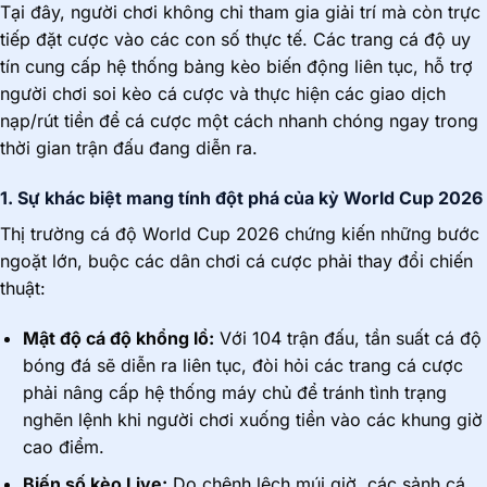
Tại đây, người chơi không chỉ tham gia giải trí mà còn trực
tiếp đặt cược vào các con số thực tế. Các trang cá độ uy
tín cung cấp hệ thống bảng kèo biến động liên tục, hỗ trợ
người chơi soi kèo cá cược và thực hiện các giao dịch
nạp/rút tiền để cá cược một cách nhanh chóng ngay trong
thời gian trận đấu đang diễn ra.
1. Sự khác biệt mang tính đột phá của kỳ World Cup 2026
Thị trường cá độ World Cup 2026 chứng kiến những bước
ngoặt lớn, buộc các dân chơi cá cược phải thay đổi chiến
thuật:
Mật độ cá độ khổng lồ:
Với 104 trận đấu, tần suất cá độ
bóng đá sẽ diễn ra liên tục, đòi hỏi các trang cá cược
phải nâng cấp hệ thống máy chủ để tránh tình trạng
nghẽn lệnh khi người chơi xuống tiền vào các khung giờ
cao điểm.
Biến số kèo Live:
Do chênh lệch múi giờ, các sảnh cá