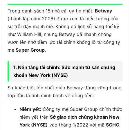
Trong danh sách 15 nhà cái uy tín nhất,
Betway
(thành lập năm 2006) được xem là biểu tượng của
sự trỗi dậy mạnh mẽ. Không có lịch sử hàng thế kỷ
như William Hill, nhưng Betway đã nhanh chóng
vươn lên nhờ tiềm lực tài chính khổng lồ từ công ty
mẹ
Super Group
.
1. Nền tảng tài chính: Sức mạnh từ sàn chứng
khoán New York (NYSE)
Sự khác biệt lớn nhất giúp Betway đứng vững trong
top đầu là tính minh bạch về dòng tiền:
Niêm yết:
Công ty mẹ Super Group chính thức
niêm yết trên
Sở giao dịch chứng khoán New
York (NYSE)
vào tháng 1/2022 với mã
SGHC
.