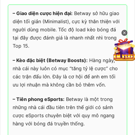
– Giao diện cược hiện đại:
Betway sở hữu giao
diện tối giản (Minimalist), cực kỳ thân thiện với
người dùng mobile. Tốc độ load kèo bóng đá
✕
tại đây được đánh giá là nhanh nhất nhì trong
Top 15.
– Kèo đặc biệt (Betway Boosts):
Hàng ngày,
nhà cái này luôn có mục “tăng tỷ lệ cược” cho
các trận đấu lớn. Đây là cơ hội để anh em tối
ưu lợi nhuận mà không cần bỏ thêm vốn.
– Tiên phong eSports:
Betway là một trong
những nhà cái đầu tiên trên thế giới có sảnh
cược eSports chuyên biệt với quy mô ngang
hàng với bóng đá truyền thống.