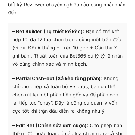
bất kỳ Reviewer chuyên nghiệp nào cũng phải nhắc
đến:
– Bet Builder (Tự thiết kế kèo):
Bạn có thể kết
hợp tối đa 12 lựa chọn trong cùng một trận đấu
(ví dụ: Đội A thắng + Trên 10 góc + Cầu thủ X
ghi bàn). Thuật toán của Bet365 xử lý tỷ lệ nhân
vô cùng chính xác và minh bạch.
– Partial Cash-out (Xả kèo từng phần):
Không
chỉ cho phép xả toàn bộ vé cược, bạn có thể
chọn rút lại một phần tiền gốc và để phần còn
lại tiếp tục “chạy”. Đây là công cụ quản lý vốn
cực tốt khi trận đấu diễn ra không như ý.
– Edit Bet (Chỉnh sửa đơn cược):
Cho phép bạn
thêm, đổi hoặc loại bỏ các lựa chọn ngay cả khi