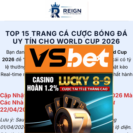
Bỏ
qua
nội
dung
TOP 15 TRANG CÁ CƯỢC BÓNG ĐÁ
UY TÍN CHO WORLD CUP 2026
Bạn đang tìm kiếm
trang cá cược bóng đá World Cup
×
2026
để “về bờ” an toàn? Xem ngay Top 15 nhà cái có tỷ
lệ thưởng cao nhất, khuyến mãi khủng và cập nhật kèo
Real-time nhanh nhất cho kỳ đại hội bóng đá lớn nhất hành
tinh.
Cập Nhật Các Kèo Cá Cược World Cup 2026 Mà
Các Nhà Cái Uy Tín Đang Ra (Giai đoạn từ
22/04/2026 đến khai mạc 11/06/2026)
Lưu ý: Sau khi vòng Play-off kết thúc vào rạng sáng
01/04/2026, danh sách 48 đội tuyển đã chính thức lộ diện.