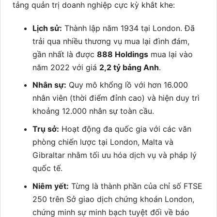
tảng quản trị doanh nghiệp cực kỳ khắt khe:
Lịch sử:
Thành lập năm 1934 tại London. Đã
trải qua nhiều thương vụ mua lại đình đám,
gần nhất là được
888 Holdings
mua lại vào
năm 2022 với giá
2,2 tỷ bảng Anh
.
Nhân sự:
Quy mô khổng lồ với hơn 16.000
nhân viên (thời điểm đỉnh cao) và hiện duy trì
khoảng 12.000 nhân sự toàn cầu.
Trụ sở:
Hoạt động đa quốc gia với các văn
phòng chiến lược tại London, Malta và
Gibraltar nhằm tối ưu hóa dịch vụ và pháp lý
quốc tế.
Niêm yết:
Từng là thành phần của chỉ số FTSE
250 trên Sở giao dịch chứng khoán London,
chứng minh sự minh bạch tuyệt đối về báo