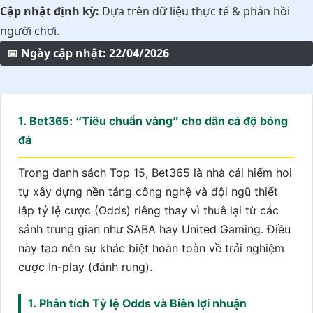
Cập nhật định kỳ:
Dựa trên dữ liệu thực tế & phản hồi
người chơi.
📅 Ngày cập nhật: 22/04/2026
1. Bet365: “Tiêu chuẩn vàng” cho dân cá độ bóng
đá
Trong danh sách Top 15, Bet365 là nhà cái hiếm hoi
tự xây dựng nền tảng công nghệ và đội ngũ thiết
lập tỷ lệ cược (Odds) riêng thay vì thuê lại từ các
sảnh trung gian như SABA hay United Gaming. Điều
này tạo nên sự khác biệt hoàn toàn về trải nghiệm
cược In-play (đánh rung).
1. Phân tích Tỷ lệ Odds và Biên lợi nhuận