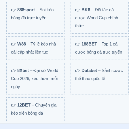
👉
888sport
– Soi kèo
👉
BK8
– Đối tác cá
bóng đá trực tuyến
cược World Cup chính
thức
👉
W88
– Tỷ lệ kèo nhà
👉
188BET
– Top 1 cá
cái cập nhật liên tục
cược bóng đá trực tuyến
👉
8Xbet
– Đại sứ World
👉
Dafabet
– Sảnh cược
Cup 2026, kèo thơm mỗi
thể thao quốc tế
ngày
👉
12BET
– Chuyên gia
kèo xiên bóng đá