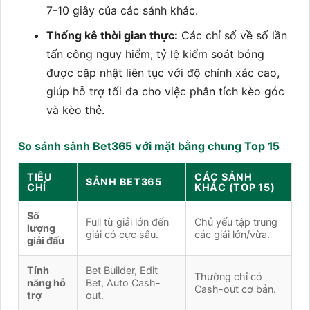
7-10 giây của các sảnh khác.
Thống kê thời gian thực:
Các chỉ số về số lần
tấn công nguy hiểm, tỷ lệ kiểm soát bóng
được cập nhật liên tục với độ chính xác cao,
giúp hỗ trợ tối đa cho việc phân tích kèo góc
và kèo thẻ.
So sánh sảnh Bet365 với mặt bằng chung Top 15
TIÊU
CÁC SẢNH
SẢNH BET365
CHÍ
KHÁC (TOP 15)
Số
Full từ giải lớn đến
Chủ yếu tập trung
lượng
giải cỏ cực sâu.
các giải lớn/vừa.
giải đấu
Tính
Bet Builder, Edit
Thường chỉ có
năng hỗ
Bet, Auto Cash-
Cash-out cơ bản.
trợ
out.