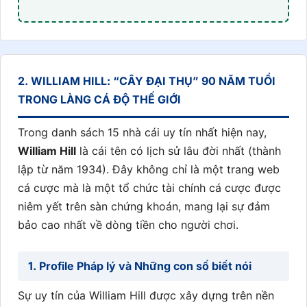
2. WILLIAM HILL: “CÂY ĐẠI THỤ” 90 NĂM TUỔI
TRONG LÀNG CÁ ĐỘ THẾ GIỚI
Trong danh sách 15 nhà cái uy tín nhất hiện nay,
William Hill
là cái tên có lịch sử lâu đời nhất (thành
lập từ năm 1934). Đây không chỉ là một trang web
cá cược mà là một tổ chức tài chính cá cược được
niêm yết trên sàn chứng khoán, mang lại sự đảm
bảo cao nhất về dòng tiền cho người chơi.
1. Profile Pháp lý và Những con số biết nói
Sự uy tín của William Hill được xây dựng trên nền