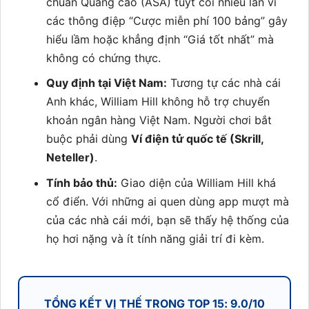
chuẩn Quảng cáo (ASA) tuýt còi nhiều lần vì
các thông điệp “Cược miễn phí 100 bảng” gây
hiểu lầm hoặc khẳng định “Giá tốt nhất” mà
không có chứng thực.
Quy định tại Việt Nam:
Tương tự các nhà cái
Anh khác, William Hill không hỗ trợ chuyển
khoản ngân hàng Việt Nam. Người chơi bắt
buộc phải dùng
Ví điện tử quốc tế (Skrill,
Neteller)
.
Tính bảo thủ:
Giao diện của William Hill khá
cổ điển. Với những ai quen dùng app mượt mà
của các nhà cái mới, bạn sẽ thấy hệ thống của
họ hơi nặng và ít tính năng giải trí đi kèm.
TỔNG KẾT VỊ THẾ TRONG TOP 15: 9.0/10