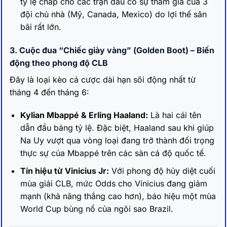
tỷ lệ chấp cho các trận đấu có sự tham gia của 3
đội chủ nhà (Mỹ, Canada, Mexico) do lợi thế sân
bãi rất lớn.
3. Cuộc đua “Chiếc giày vàng” (Golden Boot) – Biến
động theo phong độ CLB
Đây là loại kèo cá cược dài hạn sôi động nhất từ
tháng 4 đến tháng 6:
Kylian Mbappé & Erling Haaland:
Là hai cái tên
dẫn đầu bảng tỷ lệ. Đặc biệt, Haaland sau khi giúp
Na Uy vượt qua vòng loại đang trở thành đối trọng
thực sự của Mbappé trên các sàn cá độ quốc tế.
Tín hiệu từ Vinicius Jr:
Với phong độ hủy diệt cuối
mùa giải CLB, mức Odds cho Vinicius đang giảm
mạnh (khả năng thắng cao hơn), báo hiệu một mùa
World Cup bùng nổ của ngôi sao Brazil.