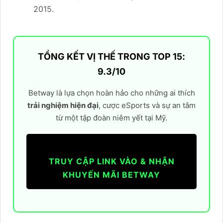
2015.
TỔNG KẾT VỊ THẾ TRONG TOP 15:
9.3/10
Betway là lựa chọn hoàn hảo cho những ai thích
trải nghiệm hiện đại
, cược eSports và sự an tâm
từ một tập đoàn niêm yết tại Mỹ.
TRUY CẬP LINK VÀO & NHẬN
KHUYẾN MÃI BETWAY