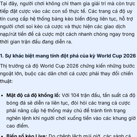
Tại đây, người chơi không chỉ tham gia giải trí mà còn trực
tiếp đặt cược vào các con số thực tế. Các trang cá độ uy
tín cung cấp hệ thống bảng kèo biến động liên tục, hỗ trợ
người chơi soi kèo cá cược và thực hiện các giao dịch
nạp/rút tiền để cá cược một cách nhanh chóng ngay trong
thời gian trận đấu đang diễn ra.
1. Sự khác biệt mang tính đột phá của kỳ World Cup 2026
Thị trường cá độ World Cup 2026 chứng kiến những bước
ngoặt lớn, buộc các dân chơi cá cược phải thay đổi chiến
thuật:
Mật độ cá độ khổng lồ:
Với 104 trận đấu, tần suất cá độ
bóng đá sẽ diễn ra liên tục, đòi hỏi các trang cá cược
phải nâng cấp hệ thống máy chủ để tránh tình trạng
nghẽn lệnh khi người chơi xuống tiền vào các khung giờ
cao điểm.
Biến số kèo Live:
Do chênh lệch múi giờ, các sảnh cá