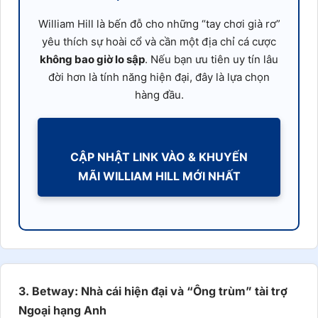
William Hill là bến đỗ cho những “tay chơi già rơ”
yêu thích sự hoài cổ và cần một địa chỉ cá cược
không bao giờ lo sập
. Nếu bạn ưu tiên uy tín lâu
đời hơn là tính năng hiện đại, đây là lựa chọn
hàng đầu.
CẬP NHẬT LINK VÀO & KHUYẾN
MÃI WILLIAM HILL MỚI NHẤT
3. Betway: Nhà cái hiện đại và “Ông trùm” tài trợ
Ngoại hạng Anh