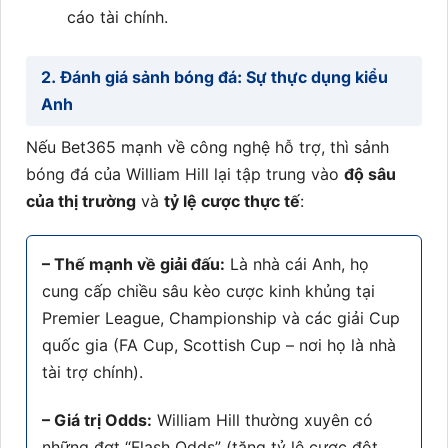
cáo tài chính.
2. Đánh giá sảnh bóng đá: Sự thực dụng kiểu
Anh
Nếu Bet365 mạnh về công nghệ hỗ trợ, thì sảnh
bóng đá của William Hill lại tập trung vào
độ sâu
của thị trường
và
tỷ lệ cược thực tế
:
– Thế mạnh về giải đấu:
Là nhà cái Anh, họ
cung cấp chiều sâu kèo cược kinh khủng tại
Premier League, Championship và các giải Cup
quốc gia (FA Cup, Scottish Cup – nơi họ là nhà
tài trợ chính).
– Giá trị Odds:
William Hill thường xuyên có
những đợt “Flash Odds” (tăng tỷ lệ cược đột