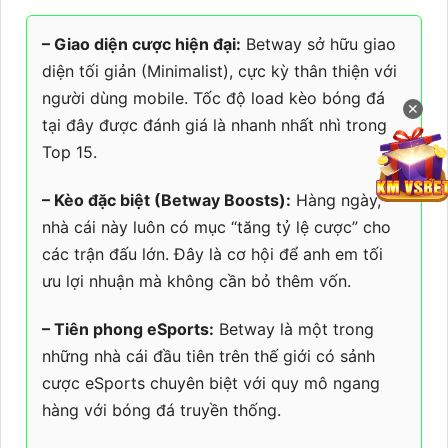
– Giao diện cược hiện đại:
Betway sở hữu giao
diện tối giản (Minimalist), cực kỳ thân thiện với
người dùng mobile. Tốc độ load kèo bóng đá
✕
tại đây được đánh giá là nhanh nhất nhì trong
Top 15.
– Kèo đặc biệt (Betway Boosts):
Hàng ngày,
nhà cái này luôn có mục “tăng tỷ lệ cược” cho
các trận đấu lớn. Đây là cơ hội để anh em tối
ưu lợi nhuận mà không cần bỏ thêm vốn.
– Tiên phong eSports:
Betway là một trong
những nhà cái đầu tiên trên thế giới có sảnh
cược eSports chuyên biệt với quy mô ngang
hàng với bóng đá truyền thống.