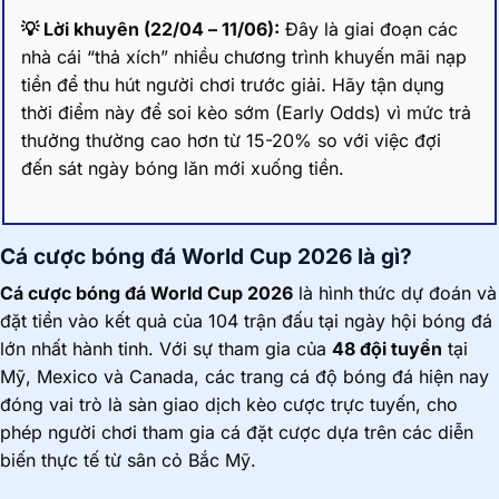
💡 Lời khuyên (22/04 – 11/06):
Đây là giai đoạn các
nhà cái “thả xích” nhiều chương trình khuyến mãi nạp
tiền để thu hút người chơi trước giải. Hãy tận dụng
thời điểm này để soi kèo sớm (Early Odds) vì mức trả
thưởng thường cao hơn từ 15-20% so với việc đợi
đến sát ngày bóng lăn mới xuống tiền.
Cá cược bóng đá World Cup 2026 là gì?
Cá cược bóng đá World Cup 2026
là hình thức dự đoán và
đặt tiền vào kết quả của 104 trận đấu tại ngày hội bóng đá
lớn nhất hành tinh. Với sự tham gia của
48 đội tuyển
tại
Mỹ, Mexico và Canada, các trang cá độ bóng đá hiện nay
đóng vai trò là sàn giao dịch kèo cược trực tuyến, cho
phép người chơi tham gia cá đặt cược dựa trên các diễn
biến thực tế từ sân cỏ Bắc Mỹ.