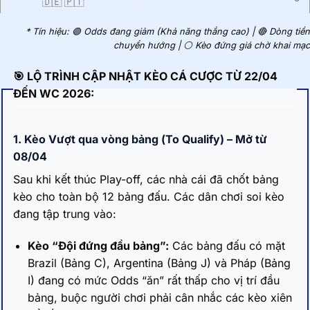
🇩🇪 🇵🇹
* Tín hiệu: 🟢 Odds đang giảm (Khả năng thắng cao) | 🔴 Dòng tiền
chuyển hướng | ⚪ Kèo đứng giá chờ khai mạc
🎯 LỘ TRÌNH CẬP NHẬT KÈO CÁ CƯỢC TỪ 22/04
ĐẾN WC 2026:
1. Kèo Vượt qua vòng bảng (To Qualify) – Mở từ
08/04
Sau khi kết thúc Play-off, các nhà cái đã chốt bảng
kèo cho toàn bộ 12 bảng đấu. Các dân chơi soi kèo
đang tập trung vào:
Kèo “Đội đứng đầu bảng”:
Các bảng đấu có mặt
Brazil (Bảng C), Argentina (Bảng J) và Pháp (Bảng
I) đang có mức Odds “ăn” rất thấp cho vị trí đầu
bảng, buộc người chơi phải cân nhắc các kèo xiên