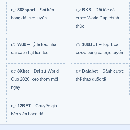
👉
888sport
– Soi kèo
👉
BK8
– Đối tác cá
bóng đá trực tuyến
cược World Cup chính
thức
👉
W88
– Tỷ lệ kèo nhà
👉
188BET
– Top 1 cá
cái cập nhật liên tục
cược bóng đá trực tuyến
👉
8Xbet
– Đại sứ World
👉
Dafabet
– Sảnh cược
Cup 2026, kèo thơm mỗi
thể thao quốc tế
ngày
👉
12BET
– Chuyên gia
kèo xiên bóng đá