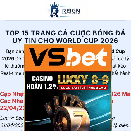
Bỏ
qua
nội
dung
TOP 15 TRANG CÁ CƯỢC BÓNG ĐÁ
UY TÍN CHO WORLD CUP 2026
Bạn đang tìm kiếm
trang cá cược bóng đá World Cup
×
2026
để “về bờ” an toàn? Xem ngay Top 15 nhà cái có tỷ
lệ thưởng cao nhất, khuyến mãi khủng và cập nhật kèo
Real-time nhanh nhất cho kỳ đại hội bóng đá lớn nhất hành
tinh.
Cập Nhật Các Kèo Cá Cược World Cup 2026 Mà
Các Nhà Cái Uy Tín Đang Ra (Giai đoạn từ
22/04/2026 đến khai mạc 11/06/2026)
Lưu ý: Sau khi vòng Play-off kết thúc vào rạng sáng
01/04/2026, danh sách 48 đội tuyển đã chính thức lộ diện.