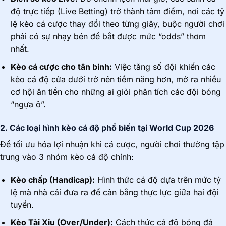
độ trực tiếp (Live Betting) trở thành tâm điểm, nơi các tỷ
lệ kèo cá cược thay đổi theo từng giây, buộc người chơi
phải có sự nhạy bén để bắt được mức “odds” thơm
nhất.
Kèo cá cược cho tân binh:
Việc tăng số đội khiến các
kèo cá độ cửa dưới trở nên tiềm năng hơn, mở ra nhiều
cơ hội ăn tiền cho những ai giỏi phân tích các đội bóng
“ngựa ô”.
2. Các loại hình kèo cá độ phổ biến tại World Cup 2026
Để tối ưu hóa lợi nhuận khi cá cược, người chơi thường tập
trung vào 3 nhóm kèo cá độ chính:
Kèo chấp (Handicap):
Hình thức cá độ dựa trên mức tỷ
lệ mà nhà cái đưa ra để cân bằng thực lực giữa hai đội
tuyển.
Kèo Tài Xỉu (Over/Under):
Cách thức cá độ bóng đá