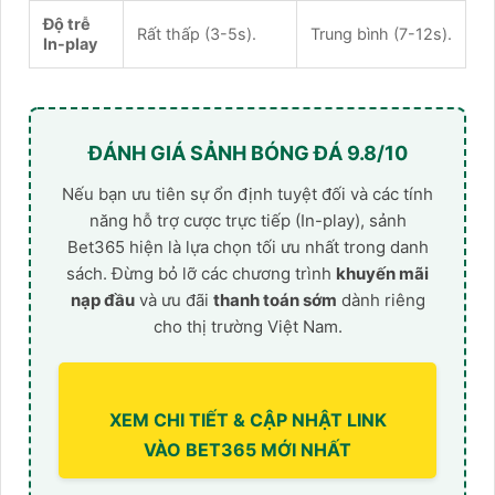
Độ trễ
Rất thấp (3-5s).
Trung bình (7-12s).
In-play
ĐÁNH GIÁ SẢNH BÓNG ĐÁ 9.8/10
Nếu bạn ưu tiên sự ổn định tuyệt đối và các tính
năng hỗ trợ cược trực tiếp (In-play), sảnh
Bet365 hiện là lựa chọn tối ưu nhất trong danh
sách. Đừng bỏ lỡ các chương trình
khuyến mãi
nạp đầu
và ưu đãi
thanh toán sớm
dành riêng
cho thị trường Việt Nam.
XEM CHI TIẾT & CẬP NHẬT LINK
VÀO BET365 MỚI NHẤT