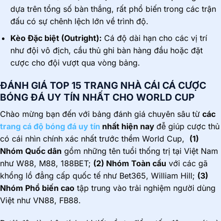
dựa trên tổng số bàn thắng, rất phổ biến trong các trận
đấu có sự chênh lệch lớn về trình độ.
Kèo Đặc biệt (Outright):
Cá độ dài hạn cho các vị trí
như đội vô địch, cầu thủ ghi bàn hàng đầu hoặc đặt
cược cho đội vượt qua vòng bảng.
ĐÁNH GIÁ TOP 15 TRANG NHÀ CÁI CÁ CƯỢC
BÓNG ĐÁ UY TÍN NHẤT CHO WORLD CUP
Chào mừng bạn đến với bảng đánh giá chuyên sâu từ
các
trang cá độ bóng đá uy tín
nhất hiện nay
đễ giúp cược thủ
có cái nhìn chính xác nhất trước thềm World Cup,
(1)
Nhóm Quốc dân
gồm những tên tuổi thống trị tại Việt Nam
như W88, M88, 188BET;
(2) Nhóm Toàn cầu
với các gã
khổng lồ đẳng cấp quốc tế như Bet365, William Hill;
(3)
Nhóm Phổ biến cao
tập trung vào trải nghiệm người dùng
Việt như VN88, FB88.