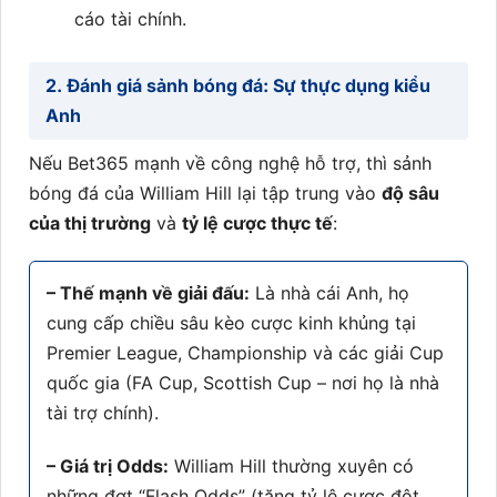
cáo tài chính.
2. Đánh giá sảnh bóng đá: Sự thực dụng kiểu
Anh
Nếu Bet365 mạnh về công nghệ hỗ trợ, thì sảnh
bóng đá của William Hill lại tập trung vào
độ sâu
của thị trường
và
tỷ lệ cược thực tế
:
– Thế mạnh về giải đấu:
Là nhà cái Anh, họ
cung cấp chiều sâu kèo cược kinh khủng tại
Premier League, Championship và các giải Cup
quốc gia (FA Cup, Scottish Cup – nơi họ là nhà
tài trợ chính).
– Giá trị Odds:
William Hill thường xuyên có
những đợt “Flash Odds” (tăng tỷ lệ cược đột