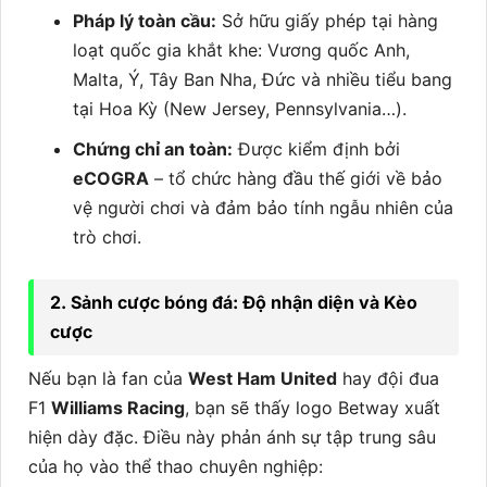
Pháp lý toàn cầu:
Sở hữu giấy phép tại hàng
loạt quốc gia khắt khe: Vương quốc Anh,
Malta, Ý, Tây Ban Nha, Đức và nhiều tiểu bang
tại Hoa Kỳ (New Jersey, Pennsylvania…).
Chứng chỉ an toàn:
Được kiểm định bởi
eCOGRA
– tổ chức hàng đầu thế giới về bảo
vệ người chơi và đảm bảo tính ngẫu nhiên của
trò chơi.
2. Sảnh cược bóng đá: Độ nhận diện và Kèo
cược
Nếu bạn là fan của
West Ham United
hay đội đua
F1
Williams Racing
, bạn sẽ thấy logo Betway xuất
hiện dày đặc. Điều này phản ánh sự tập trung sâu
của họ vào thể thao chuyên nghiệp: