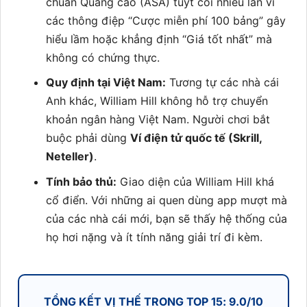
chuẩn Quảng cáo (ASA) tuýt còi nhiều lần vì
các thông điệp “Cược miễn phí 100 bảng” gây
hiểu lầm hoặc khẳng định “Giá tốt nhất” mà
không có chứng thực.
Quy định tại Việt Nam:
Tương tự các nhà cái
Anh khác, William Hill không hỗ trợ chuyển
khoản ngân hàng Việt Nam. Người chơi bắt
buộc phải dùng
Ví điện tử quốc tế (Skrill,
Neteller)
.
Tính bảo thủ:
Giao diện của William Hill khá
cổ điển. Với những ai quen dùng app mượt mà
của các nhà cái mới, bạn sẽ thấy hệ thống của
họ hơi nặng và ít tính năng giải trí đi kèm.
TỔNG KẾT VỊ THẾ TRONG TOP 15: 9.0/10