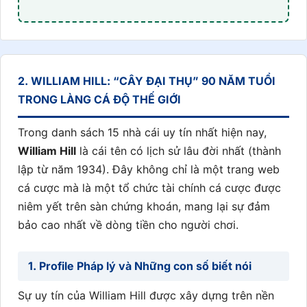
2. WILLIAM HILL: “CÂY ĐẠI THỤ” 90 NĂM TUỔI
TRONG LÀNG CÁ ĐỘ THẾ GIỚI
Trong danh sách 15 nhà cái uy tín nhất hiện nay,
William Hill
là cái tên có lịch sử lâu đời nhất (thành
lập từ năm 1934). Đây không chỉ là một trang web
cá cược mà là một tổ chức tài chính cá cược được
niêm yết trên sàn chứng khoán, mang lại sự đảm
bảo cao nhất về dòng tiền cho người chơi.
1. Profile Pháp lý và Những con số biết nói
Sự uy tín của William Hill được xây dựng trên nền