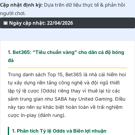
Cập nhật định kỳ:
Dựa trên dữ liệu thực tế & phản hồi
người chơi.
📅 Ngày cập nhật: 22/04/2026
1. Bet365: “Tiêu chuẩn vàng” cho dân cá độ bóng
đá
Trong danh sách Top 15, Bet365 là nhà cái hiếm hoi
tự xây dựng nền tảng công nghệ và đội ngũ thiết
lập tỷ lệ cược (Odds) riêng thay vì thuê lại từ các
sảnh trung gian như SABA hay United Gaming. Điều
này tạo nên sự khác biệt hoàn toàn về trải nghiệm
cược In-play (đánh rung).
1. Phân tích Tỷ lệ Odds và Biên lợi nhuận