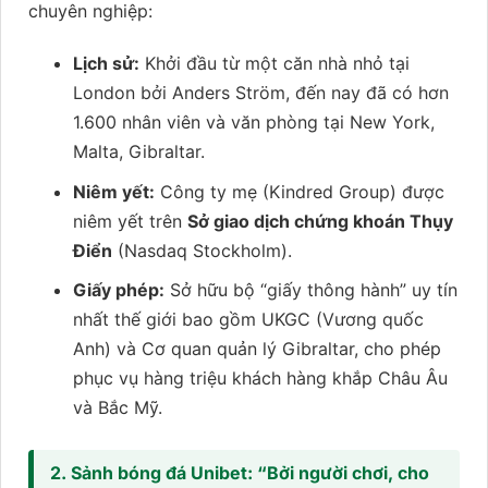
chuyên nghiệp:
Lịch sử:
Khởi đầu từ một căn nhà nhỏ tại
London bởi Anders Ström, đến nay đã có hơn
1.600 nhân viên và văn phòng tại New York,
Malta, Gibraltar.
Niêm yết:
Công ty mẹ (Kindred Group) được
niêm yết trên
Sở giao dịch chứng khoán Thụy
Điển
(Nasdaq Stockholm).
Giấy phép:
Sở hữu bộ “giấy thông hành” uy tín
nhất thế giới bao gồm UKGC (Vương quốc
Anh) và Cơ quan quản lý Gibraltar, cho phép
phục vụ hàng triệu khách hàng khắp Châu Âu
và Bắc Mỹ.
2. Sảnh bóng đá Unibet: “Bởi người chơi, cho