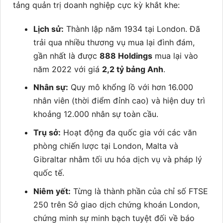
tảng quản trị doanh nghiệp cực kỳ khắt khe:
Lịch sử:
Thành lập năm 1934 tại London. Đã
trải qua nhiều thương vụ mua lại đình đám,
gần nhất là được
888 Holdings
mua lại vào
năm 2022 với giá
2,2 tỷ bảng Anh
.
Nhân sự:
Quy mô khổng lồ với hơn 16.000
nhân viên (thời điểm đỉnh cao) và hiện duy trì
khoảng 12.000 nhân sự toàn cầu.
Trụ sở:
Hoạt động đa quốc gia với các văn
phòng chiến lược tại London, Malta và
Gibraltar nhằm tối ưu hóa dịch vụ và pháp lý
quốc tế.
Niêm yết:
Từng là thành phần của chỉ số FTSE
250 trên Sở giao dịch chứng khoán London,
chứng minh sự minh bạch tuyệt đối về báo