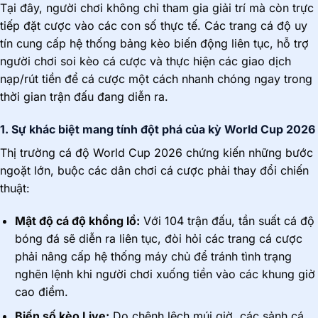
Tại đây, người chơi không chỉ tham gia giải trí mà còn trực
tiếp đặt cược vào các con số thực tế. Các trang cá độ uy
tín cung cấp hệ thống bảng kèo biến động liên tục, hỗ trợ
người chơi soi kèo cá cược và thực hiện các giao dịch
nạp/rút tiền để cá cược một cách nhanh chóng ngay trong
thời gian trận đấu đang diễn ra.
1. Sự khác biệt mang tính đột phá của kỳ World Cup 2026
Thị trường cá độ World Cup 2026 chứng kiến những bước
ngoặt lớn, buộc các dân chơi cá cược phải thay đổi chiến
thuật:
Mật độ cá độ khổng lồ:
Với 104 trận đấu, tần suất cá độ
bóng đá sẽ diễn ra liên tục, đòi hỏi các trang cá cược
phải nâng cấp hệ thống máy chủ để tránh tình trạng
nghẽn lệnh khi người chơi xuống tiền vào các khung giờ
cao điểm.
Biến số kèo Live:
Do chênh lệch múi giờ, các sảnh cá