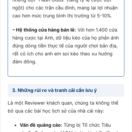
ngột) cho các trận cầu đinh, mang lại lợi nhuận
cao hơn mức trung bình thị trường từ 5-10%.
– Hệ thống cửa hàng bán lẻ:
Với hơn 1.400 cửa
hàng cược tại Anh, dữ liệu kèo của họ phản ánh
đúng dòng tiền thực tế của người chơi bản địa,
rất có ích cho anh em soi kèo theo xu hướng
đám đông.
3. Những rủi ro và tranh cãi cần lưu ý
Là một Reviewer khách quan, chúng ta không thể
bỏ qua các bài học lịch sử của nhà cái này:
Vấn đề quảng cáo:
Từng bị Tổ chức Tiêu