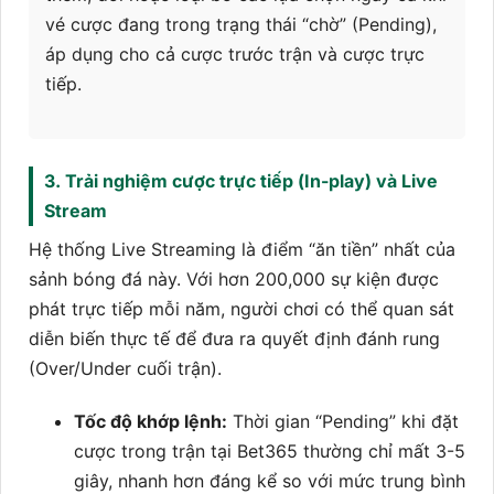
vé cược đang trong trạng thái “chờ” (Pending),
áp dụng cho cả cược trước trận và cược trực
tiếp.
3. Trải nghiệm cược trực tiếp (In-play) và Live
Stream
Hệ thống Live Streaming là điểm “ăn tiền” nhất của
sảnh bóng đá này. Với hơn 200,000 sự kiện được
phát trực tiếp mỗi năm, người chơi có thể quan sát
diễn biến thực tế để đưa ra quyết định đánh rung
(Over/Under cuối trận).
Tốc độ khớp lệnh:
Thời gian “Pending” khi đặt
cược trong trận tại Bet365 thường chỉ mất 3-5
giây, nhanh hơn đáng kể so với mức trung bình