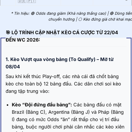
🇩🇪 🇵🇹
* Tín hiệu: 🟢 Odds đang giảm (Khả năng thắng cao) | 🔴 Dòng tiền
chuyển hướng | ⚪ Kèo đứng giá chờ khai mạc
🎯 LỘ TRÌNH CẬP NHẬT KÈO CÁ CƯỢC TỪ 22/04
ĐẾN WC 2026:
1. Kèo Vượt qua vòng bảng (To Qualify) – Mở từ
08/04
Sau khi kết thúc Play-off, các nhà cái đã chốt bảng
kèo cho toàn bộ 12 bảng đấu. Các dân chơi soi kèo
đang tập trung vào:
Kèo “Đội đứng đầu bảng”:
Các bảng đấu có mặt
Brazil (Bảng C), Argentina (Bảng J) và Pháp (Bảng
I) đang có mức Odds “ăn” rất thấp cho vị trí đầu
bảng, buộc người chơi phải cân nhắc các kèo xiên