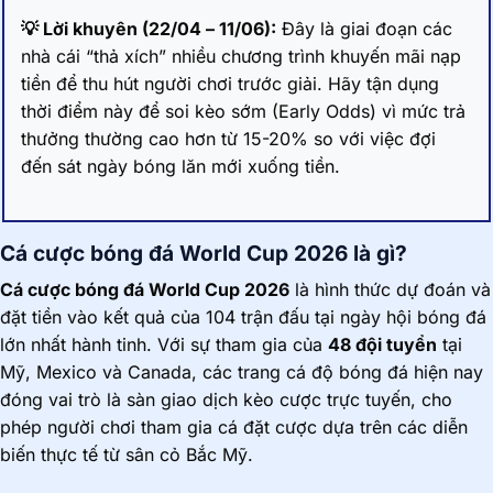
💡 Lời khuyên (22/04 – 11/06):
Đây là giai đoạn các
nhà cái “thả xích” nhiều chương trình khuyến mãi nạp
tiền để thu hút người chơi trước giải. Hãy tận dụng
thời điểm này để soi kèo sớm (Early Odds) vì mức trả
thưởng thường cao hơn từ 15-20% so với việc đợi
đến sát ngày bóng lăn mới xuống tiền.
Cá cược bóng đá World Cup 2026 là gì?
Cá cược bóng đá World Cup 2026
là hình thức dự đoán và
đặt tiền vào kết quả của 104 trận đấu tại ngày hội bóng đá
lớn nhất hành tinh. Với sự tham gia của
48 đội tuyển
tại
Mỹ, Mexico và Canada, các trang cá độ bóng đá hiện nay
đóng vai trò là sàn giao dịch kèo cược trực tuyến, cho
phép người chơi tham gia cá đặt cược dựa trên các diễn
biến thực tế từ sân cỏ Bắc Mỹ.