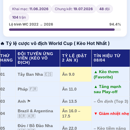
Khai mạc:
11.06.2026
Chung kết:
19.07.2026
48
đội
104
trận
Lộ trình WC 2022 → 2026
94.4%
🔥 Tỷ lệ cược vô địch World Cup ( Kèo Hot Nhất )
ĐỘI TUYỂN ỨNG
THỨ
TỶ LỆ (ĐẶT
TÍN HIỆU TỪ
VIÊN (KÈO VÔ
HẠNG
2 ĂN X)
08/04
ĐỊCH)
▲ Kèo thơm
01
Tây Ban Nha
🇪🇸
Ăn 9.0
(Favorite)
▲ Tăng mạnh
02
Pháp
🇫🇷
Ăn 11.0
sau Play-off
03
Anh
🏴󠁧󠁢󠁥󠁮󠁧󠁿
Ăn 13.5
– Ổn định (Top 3)
Brazil & Argentina
Ăn 16.0 –
04
▼ Giảm nhiệt nhẹ
🇧🇷 🇦🇷
17.5
Đức / Bồ Đào Nha
05
Ăn 22.0
– Kèo tiềm năng