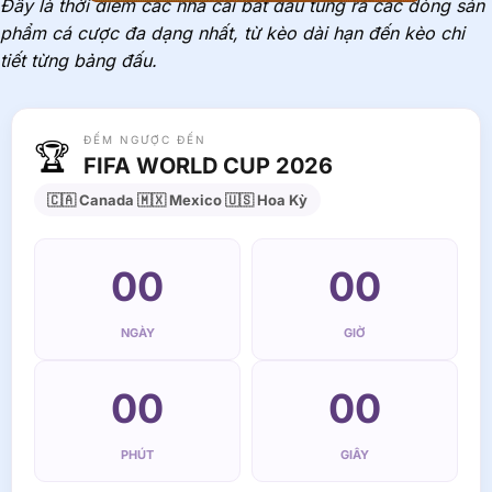
Đây là thời điểm các nhà cái bắt đầu tung ra các dòng sản
phẩm cá cược đa dạng nhất, từ kèo dài hạn đến kèo chi
tiết từng bảng đấu.
ĐẾM NGƯỢC ĐẾN
🏆
FIFA WORLD CUP 2026
🇨🇦
Canada
🇲🇽
Mexico
🇺🇸
Hoa Kỳ
00
00
NGÀY
GIỜ
00
00
PHÚT
GIÂY