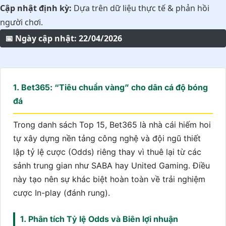
Cập nhật định kỳ:
Dựa trên dữ liệu thực tế & phản hồi
người chơi.
📅 Ngày cập nhật: 22/04/2026
1. Bet365: “Tiêu chuẩn vàng” cho dân cá độ bóng
đá
Trong danh sách Top 15, Bet365 là nhà cái hiếm hoi
tự xây dựng nền tảng công nghệ và đội ngũ thiết
lập tỷ lệ cược (Odds) riêng thay vì thuê lại từ các
sảnh trung gian như SABA hay United Gaming. Điều
này tạo nên sự khác biệt hoàn toàn về trải nghiệm
cược In-play (đánh rung).
1. Phân tích Tỷ lệ Odds và Biên lợi nhuận