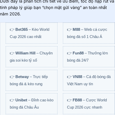
Dưới đây là phân tích chi tiết về ưu điểm, tốc độ nạp rút và
tính pháp lý giúp bạn “chọn mặt gửi vàng” an toàn nhất
năm 2026.
👉
Bet365
– Kèo World
👉
M88
– Web cá cược
Cup 2026 cao nhất
bóng đá số 1 Châu Á
👉
William Hill
– Chuyên
👉
Fun88
– Thưởng lớn
gia soi kèo tỷ số
bóng đá 24/7
👉
Betway
– Trực tiếp
👉
VN88
– Cá độ bóng đá
bóng đá & kèo rung
Việt Nam uy tín
👉
Unibet
– Đỉnh cao kèo
👉
FB88
– Cược World
bóng đá Châu Âu
Cup 2026 cực nhanh