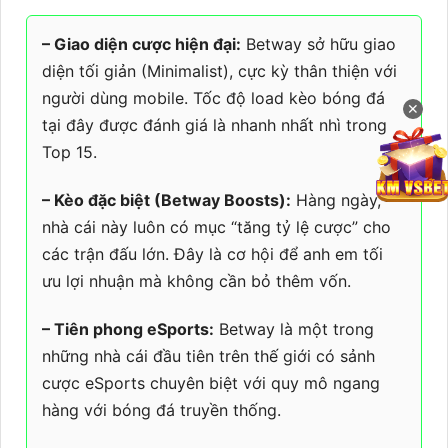
– Giao diện cược hiện đại:
Betway sở hữu giao
diện tối giản (Minimalist), cực kỳ thân thiện với
người dùng mobile. Tốc độ load kèo bóng đá
✕
tại đây được đánh giá là nhanh nhất nhì trong
Top 15.
– Kèo đặc biệt (Betway Boosts):
Hàng ngày,
nhà cái này luôn có mục “tăng tỷ lệ cược” cho
các trận đấu lớn. Đây là cơ hội để anh em tối
ưu lợi nhuận mà không cần bỏ thêm vốn.
– Tiên phong eSports:
Betway là một trong
những nhà cái đầu tiên trên thế giới có sảnh
cược eSports chuyên biệt với quy mô ngang
hàng với bóng đá truyền thống.