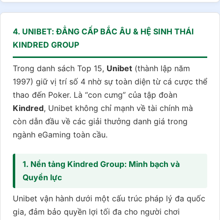
4. UNIBET: ĐẲNG CẤP BẮC ÂU & HỆ SINH THÁI
KINDRED GROUP
Trong danh sách Top 15,
Unibet
(thành lập năm
1997) giữ vị trí số 4 nhờ sự toàn diện từ cá cược thể
thao đến Poker. Là “con cưng” của tập đoàn
Kindred
, Unibet không chỉ mạnh về tài chính mà
còn dẫn đầu về các giải thưởng danh giá trong
ngành eGaming toàn cầu.
1. Nền tảng Kindred Group: Minh bạch và
Quyền lực
Unibet vận hành dưới một cấu trúc pháp lý đa quốc
gia, đảm bảo quyền lợi tối đa cho người chơi