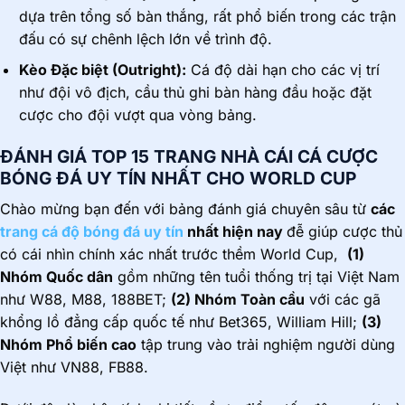
dựa trên tổng số bàn thắng, rất phổ biến trong các trận
đấu có sự chênh lệch lớn về trình độ.
Kèo Đặc biệt (Outright):
Cá độ dài hạn cho các vị trí
như đội vô địch, cầu thủ ghi bàn hàng đầu hoặc đặt
cược cho đội vượt qua vòng bảng.
ĐÁNH GIÁ TOP 15 TRANG NHÀ CÁI CÁ CƯỢC
BÓNG ĐÁ UY TÍN NHẤT CHO WORLD CUP
Chào mừng bạn đến với bảng đánh giá chuyên sâu từ
các
trang cá độ bóng đá uy tín
nhất hiện nay
đễ giúp cược thủ
có cái nhìn chính xác nhất trước thềm World Cup,
(1)
Nhóm Quốc dân
gồm những tên tuổi thống trị tại Việt Nam
như W88, M88, 188BET;
(2) Nhóm Toàn cầu
với các gã
khổng lồ đẳng cấp quốc tế như Bet365, William Hill;
(3)
Nhóm Phổ biến cao
tập trung vào trải nghiệm người dùng
Việt như VN88, FB88.