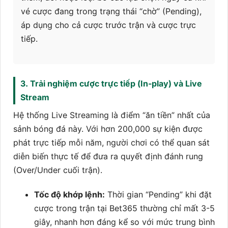
vé cược đang trong trạng thái “chờ” (Pending),
áp dụng cho cả cược trước trận và cược trực
tiếp.
3. Trải nghiệm cược trực tiếp (In-play) và Live
Stream
Hệ thống Live Streaming là điểm “ăn tiền” nhất của
sảnh bóng đá này. Với hơn 200,000 sự kiện được
phát trực tiếp mỗi năm, người chơi có thể quan sát
diễn biến thực tế để đưa ra quyết định đánh rung
(Over/Under cuối trận).
Tốc độ khớp lệnh:
Thời gian “Pending” khi đặt
cược trong trận tại Bet365 thường chỉ mất 3-5
giây, nhanh hơn đáng kể so với mức trung bình