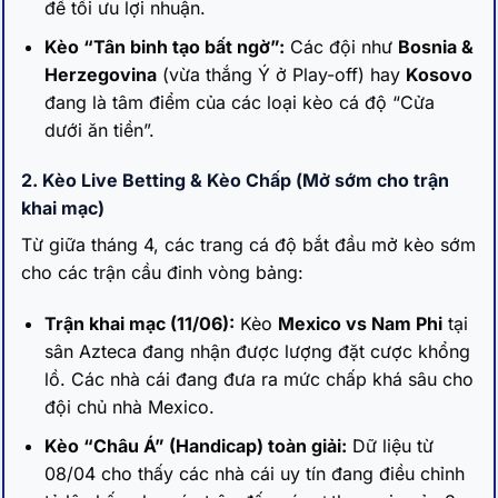
để tối ưu lợi nhuận.
Kèo “Tân binh tạo bất ngờ”:
Các đội như
Bosnia &
Herzegovina
(vừa thắng Ý ở Play-off) hay
Kosovo
đang là tâm điểm của các loại kèo cá độ “Cửa
dưới ăn tiền”.
2. Kèo Live Betting & Kèo Chấp (Mở sớm cho trận
khai mạc)
Từ giữa tháng 4, các trang cá độ bắt đầu mở kèo sớm
cho các trận cầu đinh vòng bảng:
Trận khai mạc (11/06):
Kèo
Mexico vs Nam Phi
tại
sân Azteca đang nhận được lượng đặt cược khổng
lồ. Các nhà cái đang đưa ra mức chấp khá sâu cho
đội chủ nhà Mexico.
Kèo “Châu Á” (Handicap) toàn giải:
Dữ liệu từ
08/04 cho thấy các nhà cái uy tín đang điều chỉnh