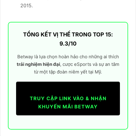
2015.
TỔNG KẾT VỊ THẾ TRONG TOP 15:
9.3/10
Betway là lựa chọn hoàn hảo cho những ai thích
trải nghiệm hiện đại
, cược eSports và sự an tâm
từ một tập đoàn niêm yết tại Mỹ.
TRUY CẬP LINK VÀO & NHẬN
KHUYẾN MÃI BETWAY