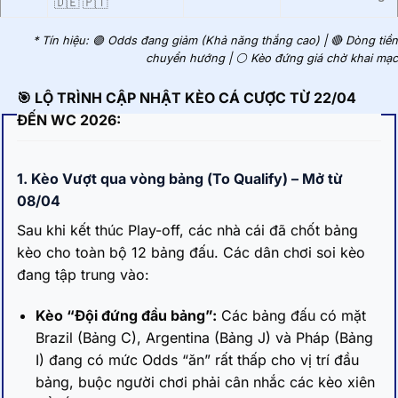
🇩🇪 🇵🇹
* Tín hiệu: 🟢 Odds đang giảm (Khả năng thắng cao) | 🔴 Dòng tiền
chuyển hướng | ⚪ Kèo đứng giá chờ khai mạc
🎯 LỘ TRÌNH CẬP NHẬT KÈO CÁ CƯỢC TỪ 22/04
ĐẾN WC 2026:
1. Kèo Vượt qua vòng bảng (To Qualify) – Mở từ
08/04
Sau khi kết thúc Play-off, các nhà cái đã chốt bảng
kèo cho toàn bộ 12 bảng đấu. Các dân chơi soi kèo
đang tập trung vào:
Kèo “Đội đứng đầu bảng”:
Các bảng đấu có mặt
Brazil (Bảng C), Argentina (Bảng J) và Pháp (Bảng
I) đang có mức Odds “ăn” rất thấp cho vị trí đầu
bảng, buộc người chơi phải cân nhắc các kèo xiên