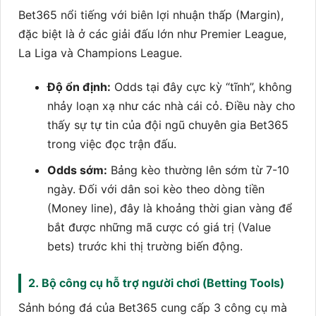
Bet365 nổi tiếng với biên lợi nhuận thấp (Margin),
đặc biệt là ở các giải đấu lớn như Premier League,
La Liga và Champions League.
Độ ổn định:
Odds tại đây cực kỳ “tĩnh”, không
nhảy loạn xạ như các nhà cái cỏ. Điều này cho
thấy sự tự tin của đội ngũ chuyên gia Bet365
trong việc đọc trận đấu.
Odds sớm:
Bảng kèo thường lên sớm từ 7-10
ngày. Đối với dân soi kèo theo dòng tiền
(Money line), đây là khoảng thời gian vàng để
bắt được những mã cược có giá trị (Value
bets) trước khi thị trường biến động.
2. Bộ công cụ hỗ trợ người chơi (Betting Tools)
Sảnh bóng đá của Bet365 cung cấp 3 công cụ mà