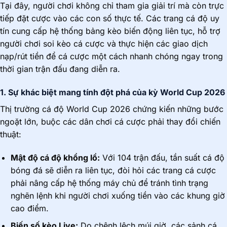
Tại đây, người chơi không chỉ tham gia giải trí mà còn trực
tiếp đặt cược vào các con số thực tế. Các trang cá độ uy
tín cung cấp hệ thống bảng kèo biến động liên tục, hỗ trợ
người chơi soi kèo cá cược và thực hiện các giao dịch
nạp/rút tiền để cá cược một cách nhanh chóng ngay trong
thời gian trận đấu đang diễn ra.
1. Sự khác biệt mang tính đột phá của kỳ World Cup 2026
Thị trường cá độ World Cup 2026 chứng kiến những bước
ngoặt lớn, buộc các dân chơi cá cược phải thay đổi chiến
thuật:
Mật độ cá độ khổng lồ:
Với 104 trận đấu, tần suất cá độ
bóng đá sẽ diễn ra liên tục, đòi hỏi các trang cá cược
phải nâng cấp hệ thống máy chủ để tránh tình trạng
nghẽn lệnh khi người chơi xuống tiền vào các khung giờ
cao điểm.
Biến số kèo Live:
Do chênh lệch múi giờ, các sảnh cá