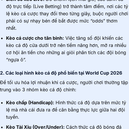
độ trực tiếp (Live Betting) trở thành tâm điểm, nơi các tỷ
lệ kèo cá cược thay đổi theo từng giây, buộc người chơi
phải có sự nhạy bén để bắt được mức “odds” thơm
nhất.
Kèo cá cược cho tân binh:
Việc tăng số đội khiến các
kèo cá độ cửa dưới trở nên tiềm năng hơn, mở ra nhiều
cơ hội ăn tiền cho những ai giỏi phân tích các đội bóng
“ngựa ô”.
2. Các loại hình kèo cá độ phổ biến tại World Cup 2026
Để tối ưu hóa lợi nhuận khi cá cược, người chơi thường tập
trung vào 3 nhóm kèo cá độ chính:
Kèo chấp (Handicap):
Hình thức cá độ dựa trên mức tỷ
lệ mà nhà cái đưa ra để cân bằng thực lực giữa hai đội
tuyển.
Kèo Tài Xỉu (Over/Under):
Cách thức cá độ bóng đá