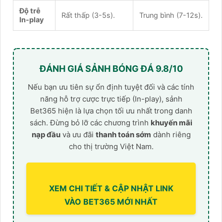
Độ trễ
Rất thấp (3-5s).
Trung bình (7-12s).
In-play
ĐÁNH GIÁ SẢNH BÓNG ĐÁ 9.8/10
Nếu bạn ưu tiên sự ổn định tuyệt đối và các tính
năng hỗ trợ cược trực tiếp (In-play), sảnh
Bet365 hiện là lựa chọn tối ưu nhất trong danh
sách. Đừng bỏ lỡ các chương trình
khuyến mãi
nạp đầu
và ưu đãi
thanh toán sớm
dành riêng
cho thị trường Việt Nam.
XEM CHI TIẾT & CẬP NHẬT LINK
VÀO BET365 MỚI NHẤT