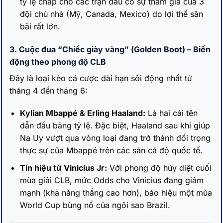
tỷ lệ chấp cho các trận đấu có sự tham gia của 3
đội chủ nhà (Mỹ, Canada, Mexico) do lợi thế sân
bãi rất lớn.
3. Cuộc đua “Chiếc giày vàng” (Golden Boot) – Biến
động theo phong độ CLB
Đây là loại kèo cá cược dài hạn sôi động nhất từ
tháng 4 đến tháng 6:
Kylian Mbappé & Erling Haaland:
Là hai cái tên
dẫn đầu bảng tỷ lệ. Đặc biệt, Haaland sau khi giúp
Na Uy vượt qua vòng loại đang trở thành đối trọng
thực sự của Mbappé trên các sàn cá độ quốc tế.
Tín hiệu từ Vinicius Jr:
Với phong độ hủy diệt cuối
mùa giải CLB, mức Odds cho Vinicius đang giảm
mạnh (khả năng thắng cao hơn), báo hiệu một mùa
World Cup bùng nổ của ngôi sao Brazil.