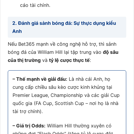
cáo tài chính.
2. Đánh giá sảnh bóng đá: Sự thực dụng kiểu
Anh
Nếu Bet365 mạnh về công nghệ hỗ trợ, thì sảnh
bóng đá của William Hill lại tập trung vào
độ sâu
của thị trường
và
tỷ lệ cược thực tế
:
– Thế mạnh về giải đấu:
Là nhà cái Anh, họ
cung cấp chiều sâu kèo cược kinh khủng tại
Premier League, Championship và các giải Cup
quốc gia (FA Cup, Scottish Cup – nơi họ là nhà
tài trợ chính).
– Giá trị Odds:
William Hill thường xuyên có
những đợt “Flash Odds” (tăng tỷ lệ cược đột