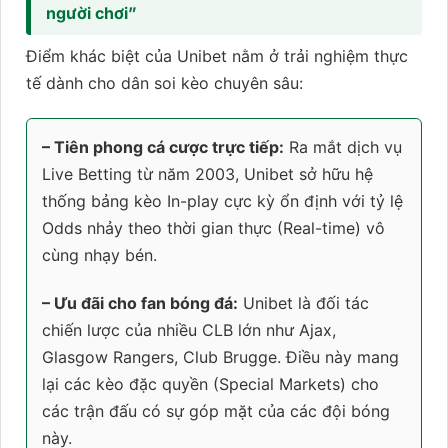
người chơi”
Điểm khác biệt của Unibet nằm ở trải nghiệm thực
tế dành cho dân soi kèo chuyên sâu:
– Tiên phong cá cược trực tiếp:
Ra mắt dịch vụ
Live Betting từ năm 2003, Unibet sở hữu hệ
thống bảng kèo In-play cực kỳ ổn định với tỷ lệ
Odds nhảy theo thời gian thực (Real-time) vô
cùng nhạy bén.
– Ưu đãi cho fan bóng đá:
Unibet là đối tác
chiến lược của nhiều CLB lớn như Ajax,
Glasgow Rangers, Club Brugge. Điều này mang
lại các kèo đặc quyền (Special Markets) cho
các trận đấu có sự góp mặt của các đội bóng
này.