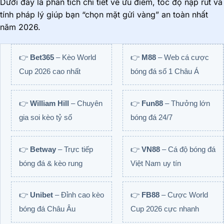
Dưới đây là phân tích chi tiết về ưu điểm, tốc độ nạp rút và
tính pháp lý giúp bạn “chọn mặt gửi vàng” an toàn nhất
năm 2026.
👉
Bet365
– Kèo World
👉
M88
– Web cá cược
Cup 2026 cao nhất
bóng đá số 1 Châu Á
👉
William Hill
– Chuyên
👉
Fun88
– Thưởng lớn
gia soi kèo tỷ số
bóng đá 24/7
👉
Betway
– Trực tiếp
👉
VN88
– Cá độ bóng đá
bóng đá & kèo rung
Việt Nam uy tín
👉
Unibet
– Đỉnh cao kèo
👉
FB88
– Cược World
bóng đá Châu Âu
Cup 2026 cực nhanh