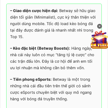
– Giao diện cược hiện đại:
Betway sở hữu giao
diện tối giản (Minimalist), cực kỳ thân thiện với
người dùng mobile. Tốc độ load kèo bóng đá
✕
tại đây được đánh giá là nhanh nhất nhì trong
Top 15.
– Kèo đặc biệt (Betway Boosts):
Hàng ngày,
nhà cái này luôn có mục “tăng tỷ lệ cược” cho
các trận đấu lớn. Đây là cơ hội để anh em tối
ưu lợi nhuận mà không cần bỏ thêm vốn.
– Tiên phong eSports:
Betway là một trong
những nhà cái đầu tiên trên thế giới có sảnh
cược eSports chuyên biệt với quy mô ngang
hàng với bóng đá truyền thống.