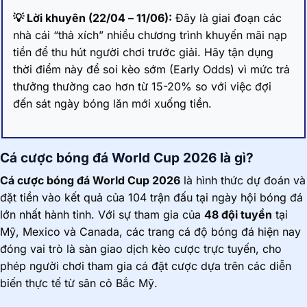
💡 Lời khuyên (22/04 – 11/06):
Đây là giai đoạn các
nhà cái “thả xích” nhiều chương trình khuyến mãi nạp
tiền để thu hút người chơi trước giải. Hãy tận dụng
thời điểm này để soi kèo sớm (Early Odds) vì mức trả
thưởng thường cao hơn từ 15-20% so với việc đợi
đến sát ngày bóng lăn mới xuống tiền.
Cá cược bóng đá World Cup 2026 là gì?
Cá cược bóng đá World Cup 2026
là hình thức dự đoán và
đặt tiền vào kết quả của 104 trận đấu tại ngày hội bóng đá
lớn nhất hành tinh. Với sự tham gia của
48 đội tuyển
tại
Mỹ, Mexico và Canada, các trang cá độ bóng đá hiện nay
đóng vai trò là sàn giao dịch kèo cược trực tuyến, cho
phép người chơi tham gia cá đặt cược dựa trên các diễn
biến thực tế từ sân cỏ Bắc Mỹ.