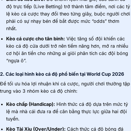
độ trực tiếp (Live Betting) trở thành tâm điểm, nơi các tỷ
lệ kèo cá cược thay đổi theo từng giây, buộc người chơi
phải có sự nhạy bén để bắt được mức “odds” thơm
nhất.
Kèo cá cược cho tân binh:
Việc tăng số đội khiến các
kèo cá độ cửa dưới trở nên tiềm năng hơn, mở ra nhiều
cơ hội ăn tiền cho những ai giỏi phân tích các đội bóng
“ngựa ô”.
2. Các loại hình kèo cá độ phổ biến tại World Cup 2026
Để tối ưu hóa lợi nhuận khi cá cược, người chơi thường tập
trung vào 3 nhóm kèo cá độ chính:
Kèo chấp (Handicap):
Hình thức cá độ dựa trên mức tỷ
lệ mà nhà cái đưa ra để cân bằng thực lực giữa hai đội
tuyển.
Kèo Tài Xỉu (Over/Under):
Cách thức cá độ bóng đá