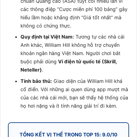
chuẩn Quảng cáo (ASA) tuýt còi nhiều lần vì
các thông điệp “Cược miễn phí 100 bảng” gây
hiểu lầm hoặc khẳng định “Giá tốt nhất” mà
không có chứng thực.
Quy định tại Việt Nam:
Tương tự các nhà cái
Anh khác, William Hill không hỗ trợ chuyển
khoản ngân hàng Việt Nam. Người chơi bắt
buộc phải dùng
Ví điện tử quốc tế (Skrill,
Neteller)
.
Tính bảo thủ:
Giao diện của William Hill khá
cổ điển. Với những ai quen dùng app mượt mà
của các nhà cái mới, bạn sẽ thấy hệ thống của
họ hơi nặng và ít tính năng giải trí đi kèm.
TỔNG KẾT VỊ THẾ TRONG TOP 15: 9.0/10