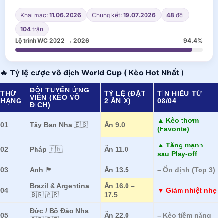
Khai mạc:
11.06.2026
Chung kết:
19.07.2026
48
đội
104
trận
Lộ trình WC 2022 → 2026
94.4%
🔥 Tỷ lệ cược vô địch World Cup ( Kèo Hot Nhất )
ĐỘI TUYỂN ỨNG
THỨ
TỶ LỆ (ĐẶT
TÍN HIỆU TỪ
VIÊN (KÈO VÔ
HẠNG
2 ĂN X)
08/04
ĐỊCH)
▲ Kèo thơm
01
Tây Ban Nha
🇪🇸
Ăn 9.0
(Favorite)
▲ Tăng mạnh
02
Pháp
🇫🇷
Ăn 11.0
sau Play-off
03
Anh
🏴󠁧󠁢󠁥󠁮󠁧󠁿
Ăn 13.5
– Ổn định (Top 3)
Brazil & Argentina
Ăn 16.0 –
04
▼ Giảm nhiệt nhẹ
🇧🇷 🇦🇷
17.5
Đức / Bồ Đào Nha
05
Ăn 22.0
– Kèo tiềm năng