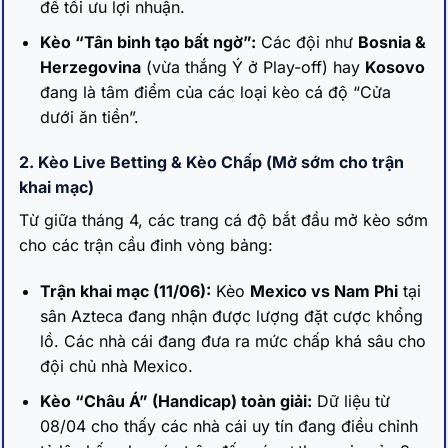
để tối ưu lợi nhuận.
Kèo “Tân binh tạo bất ngờ”:
Các đội như
Bosnia &
Herzegovina
(vừa thắng Ý ở Play-off) hay
Kosovo
đang là tâm điểm của các loại kèo cá độ “Cửa
dưới ăn tiền”.
2. Kèo Live Betting & Kèo Chấp (Mở sớm cho trận
khai mạc)
Từ giữa tháng 4, các trang cá độ bắt đầu mở kèo sớm
cho các trận cầu đinh vòng bảng:
Trận khai mạc (11/06):
Kèo
Mexico vs Nam Phi
tại
sân Azteca đang nhận được lượng đặt cược khổng
lồ. Các nhà cái đang đưa ra mức chấp khá sâu cho
đội chủ nhà Mexico.
Kèo “Châu Á” (Handicap) toàn giải:
Dữ liệu từ
08/04 cho thấy các nhà cái uy tín đang điều chỉnh