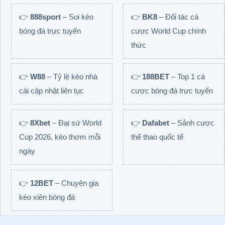
👉
888sport
– Soi kèo
👉
BK8
– Đối tác cá
bóng đá trực tuyến
cược World Cup chính
thức
👉
W88
– Tỷ lệ kèo nhà
👉
188BET
– Top 1 cá
cái cập nhật liên tục
cược bóng đá trực tuyến
👉
8Xbet
– Đại sứ World
👉
Dafabet
– Sảnh cược
Cup 2026, kèo thơm mỗi
thể thao quốc tế
ngày
👉
12BET
– Chuyên gia
kèo xiên bóng đá