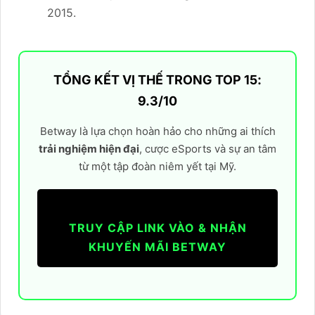
2015.
TỔNG KẾT VỊ THẾ TRONG TOP 15:
9.3/10
Betway là lựa chọn hoàn hảo cho những ai thích
trải nghiệm hiện đại
, cược eSports và sự an tâm
từ một tập đoàn niêm yết tại Mỹ.
TRUY CẬP LINK VÀO & NHẬN
KHUYẾN MÃI BETWAY