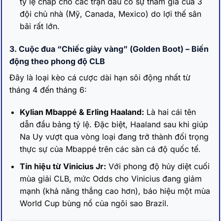
tỷ lệ chấp cho các trận đấu có sự tham gia của 3
đội chủ nhà (Mỹ, Canada, Mexico) do lợi thế sân
bãi rất lớn.
3. Cuộc đua “Chiếc giày vàng” (Golden Boot) – Biến
động theo phong độ CLB
Đây là loại kèo cá cược dài hạn sôi động nhất từ
tháng 4 đến tháng 6:
Kylian Mbappé & Erling Haaland:
Là hai cái tên
dẫn đầu bảng tỷ lệ. Đặc biệt, Haaland sau khi giúp
Na Uy vượt qua vòng loại đang trở thành đối trọng
thực sự của Mbappé trên các sàn cá độ quốc tế.
Tín hiệu từ Vinicius Jr:
Với phong độ hủy diệt cuối
mùa giải CLB, mức Odds cho Vinicius đang giảm
mạnh (khả năng thắng cao hơn), báo hiệu một mùa
World Cup bùng nổ của ngôi sao Brazil.