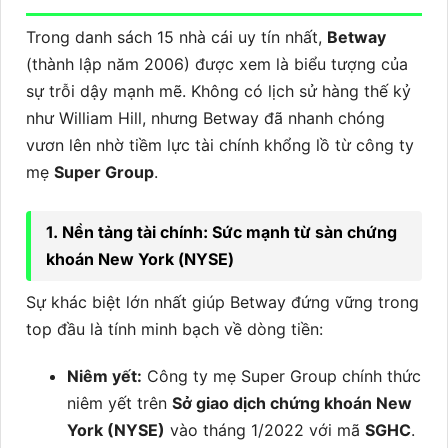
Trong danh sách 15 nhà cái uy tín nhất,
Betway
(thành lập năm 2006) được xem là biểu tượng của
sự trỗi dậy mạnh mẽ. Không có lịch sử hàng thế kỷ
như William Hill, nhưng Betway đã nhanh chóng
vươn lên nhờ tiềm lực tài chính khổng lồ từ công ty
mẹ
Super Group
.
1. Nền tảng tài chính: Sức mạnh từ sàn chứng
khoán New York (NYSE)
Sự khác biệt lớn nhất giúp Betway đứng vững trong
top đầu là tính minh bạch về dòng tiền:
Niêm yết:
Công ty mẹ Super Group chính thức
niêm yết trên
Sở giao dịch chứng khoán New
York (NYSE)
vào tháng 1/2022 với mã
SGHC
.