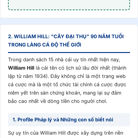
2. WILLIAM HILL: “CÂY ĐẠI THỤ” 90 NĂM TUỔI
TRONG LÀNG CÁ ĐỘ THẾ GIỚI
Trong danh sách 15 nhà cái uy tín nhất hiện nay,
William Hill
là cái tên có lịch sử lâu đời nhất (thành
lập từ năm 1934). Đây không chỉ là một trang web
cá cược mà là một tổ chức tài chính cá cược được
niêm yết trên sàn chứng khoán, mang lại sự đảm
bảo cao nhất về dòng tiền cho người chơi.
1. Profile Pháp lý và Những con số biết nói
Sự uy tín của William Hill được xây dựng trên nền