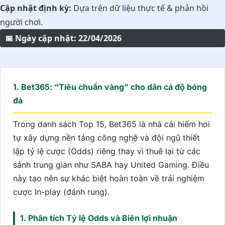
Cập nhật định kỳ:
Dựa trên dữ liệu thực tế & phản hồi
người chơi.
📅 Ngày cập nhật: 22/04/2026
1. Bet365: “Tiêu chuẩn vàng” cho dân cá độ bóng
đá
Trong danh sách Top 15, Bet365 là nhà cái hiếm hoi
tự xây dựng nền tảng công nghệ và đội ngũ thiết
lập tỷ lệ cược (Odds) riêng thay vì thuê lại từ các
sảnh trung gian như SABA hay United Gaming. Điều
này tạo nên sự khác biệt hoàn toàn về trải nghiệm
cược In-play (đánh rung).
1. Phân tích Tỷ lệ Odds và Biên lợi nhuận