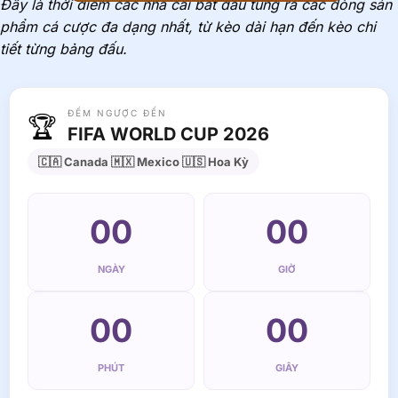
Đây là thời điểm các nhà cái bắt đầu tung ra các dòng sản
phẩm cá cược đa dạng nhất, từ kèo dài hạn đến kèo chi
tiết từng bảng đấu.
ĐẾM NGƯỢC ĐẾN
🏆
FIFA WORLD CUP 2026
🇨🇦
Canada
🇲🇽
Mexico
🇺🇸
Hoa Kỳ
00
00
NGÀY
GIỜ
00
00
PHÚT
GIÂY