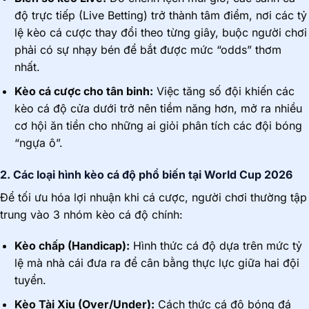
độ trực tiếp (Live Betting) trở thành tâm điểm, nơi các tỷ
lệ kèo cá cược thay đổi theo từng giây, buộc người chơi
phải có sự nhạy bén để bắt được mức “odds” thơm
nhất.
Kèo cá cược cho tân binh:
Việc tăng số đội khiến các
kèo cá độ cửa dưới trở nên tiềm năng hơn, mở ra nhiều
cơ hội ăn tiền cho những ai giỏi phân tích các đội bóng
“ngựa ô”.
2. Các loại hình kèo cá độ phổ biến tại World Cup 2026
Để tối ưu hóa lợi nhuận khi cá cược, người chơi thường tập
trung vào 3 nhóm kèo cá độ chính:
Kèo chấp (Handicap):
Hình thức cá độ dựa trên mức tỷ
lệ mà nhà cái đưa ra để cân bằng thực lực giữa hai đội
tuyển.
Kèo Tài Xỉu (Over/Under):
Cách thức cá độ bóng đá