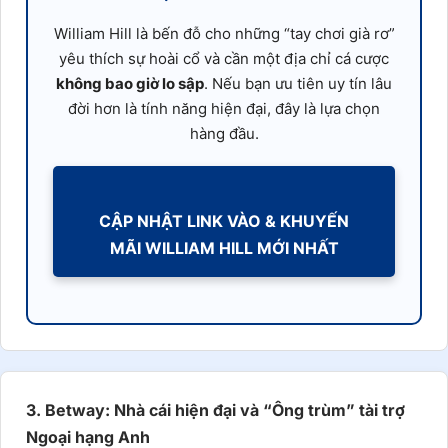
William Hill là bến đỗ cho những “tay chơi già rơ”
yêu thích sự hoài cổ và cần một địa chỉ cá cược
không bao giờ lo sập
. Nếu bạn ưu tiên uy tín lâu
đời hơn là tính năng hiện đại, đây là lựa chọn
hàng đầu.
CẬP NHẬT LINK VÀO & KHUYẾN
MÃI WILLIAM HILL MỚI NHẤT
3. Betway: Nhà cái hiện đại và “Ông trùm” tài trợ
Ngoại hạng Anh