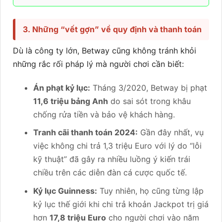
3. Những “vết gợn” về quy định và thanh toán
Dù là công ty lớn, Betway cũng không tránh khỏi
những rắc rối pháp lý mà người chơi cần biết:
Án phạt kỷ lục:
Tháng 3/2020, Betway bị phạt
11,6 triệu bảng Anh
do sai sót trong khâu
chống rửa tiền và bảo vệ khách hàng.
Tranh cãi thanh toán 2024:
Gần đây nhất, vụ
việc không chi trả 1,3 triệu Euro với lý do “lỗi
kỹ thuật” đã gây ra nhiều luồng ý kiến trái
chiều trên các diễn đàn cá cược quốc tế.
Kỷ lục Guinness:
Tuy nhiên, họ cũng từng lập
kỷ lục thế giới khi chi trả khoản Jackpot trị giá
hơn
17,8 triệu Euro
cho người chơi vào năm