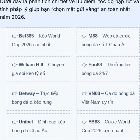
Dưới đây là phân tích chi tiết về ưu điểm, tốc độ nạp rút và
tính pháp lý giúp bạn “chọn mặt gửi vàng” an toàn nhất
năm 2026.
👉
Bet365
– Kèo World
👉
M88
– Web cá cược
Cup 2026 cao nhất
bóng đá số 1 Châu Á
👉
William Hill
– Chuyên
👉
Fun88
– Thưởng lớn
gia soi kèo tỷ số
bóng đá 24/7
👉
Betway
– Trực tiếp
👉
VN88
– Cá độ bóng đá
bóng đá & kèo rung
Việt Nam uy tín
👉
Unibet
– Đỉnh cao kèo
👉
FB88
– Cược World
bóng đá Châu Âu
Cup 2026 cực nhanh