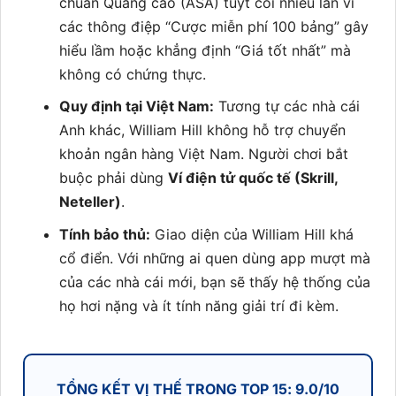
chuẩn Quảng cáo (ASA) tuýt còi nhiều lần vì
các thông điệp “Cược miễn phí 100 bảng” gây
hiểu lầm hoặc khẳng định “Giá tốt nhất” mà
không có chứng thực.
Quy định tại Việt Nam:
Tương tự các nhà cái
Anh khác, William Hill không hỗ trợ chuyển
khoản ngân hàng Việt Nam. Người chơi bắt
buộc phải dùng
Ví điện tử quốc tế (Skrill,
Neteller)
.
Tính bảo thủ:
Giao diện của William Hill khá
cổ điển. Với những ai quen dùng app mượt mà
của các nhà cái mới, bạn sẽ thấy hệ thống của
họ hơi nặng và ít tính năng giải trí đi kèm.
TỔNG KẾT VỊ THẾ TRONG TOP 15: 9.0/10