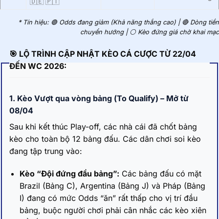
🇩🇪 🇵🇹
* Tín hiệu: 🟢 Odds đang giảm (Khả năng thắng cao) | 🔴 Dòng tiền
chuyển hướng | ⚪ Kèo đứng giá chờ khai mạc
🎯 LỘ TRÌNH CẬP NHẬT KÈO CÁ CƯỢC TỪ 22/04
ĐẾN WC 2026:
1. Kèo Vượt qua vòng bảng (To Qualify) – Mở từ
08/04
Sau khi kết thúc Play-off, các nhà cái đã chốt bảng
kèo cho toàn bộ 12 bảng đấu. Các dân chơi soi kèo
đang tập trung vào:
Kèo “Đội đứng đầu bảng”:
Các bảng đấu có mặt
Brazil (Bảng C), Argentina (Bảng J) và Pháp (Bảng
I) đang có mức Odds “ăn” rất thấp cho vị trí đầu
bảng, buộc người chơi phải cân nhắc các kèo xiên