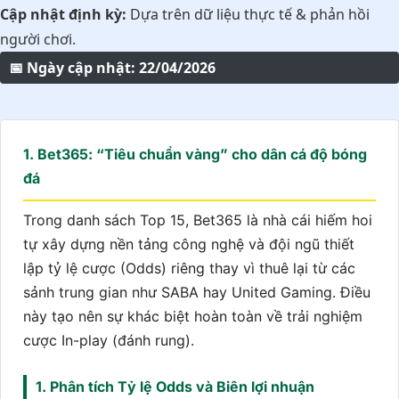
Cập nhật định kỳ:
Dựa trên dữ liệu thực tế & phản hồi
người chơi.
📅 Ngày cập nhật: 22/04/2026
1. Bet365: “Tiêu chuẩn vàng” cho dân cá độ bóng
đá
Trong danh sách Top 15, Bet365 là nhà cái hiếm hoi
tự xây dựng nền tảng công nghệ và đội ngũ thiết
lập tỷ lệ cược (Odds) riêng thay vì thuê lại từ các
sảnh trung gian như SABA hay United Gaming. Điều
này tạo nên sự khác biệt hoàn toàn về trải nghiệm
cược In-play (đánh rung).
1. Phân tích Tỷ lệ Odds và Biên lợi nhuận