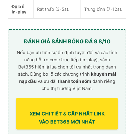
Độ trễ
Rất thấp (3-5s).
Trung bình (7-12s).
In-play
ĐÁNH GIÁ SẢNH BÓNG ĐÁ 9.8/10
Nếu bạn ưu tiên sự ổn định tuyệt đối và các tính
năng hỗ trợ cược trực tiếp (In-play), sảnh
Bet365 hiện là lựa chọn tối ưu nhất trong danh
sách. Đừng bỏ lỡ các chương trình
khuyến mãi
nạp đầu
và ưu đãi
thanh toán sớm
dành riêng
cho thị trường Việt Nam.
XEM CHI TIẾT & CẬP NHẬT LINK
VÀO BET365 MỚI NHẤT