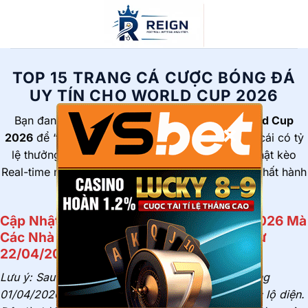
Bỏ
qua
nội
dung
TOP 15 TRANG CÁ CƯỢC BÓNG ĐÁ
UY TÍN CHO WORLD CUP 2026
Bạn đang tìm kiếm
trang cá cược bóng đá World Cup
×
2026
để “về bờ” an toàn? Xem ngay Top 15 nhà cái có tỷ
lệ thưởng cao nhất, khuyến mãi khủng và cập nhật kèo
Real-time nhanh nhất cho kỳ đại hội bóng đá lớn nhất hành
tinh.
Cập Nhật Các Kèo Cá Cược World Cup 2026 Mà
Các Nhà Cái Uy Tín Đang Ra (Giai đoạn từ
22/04/2026 đến khai mạc 11/06/2026)
Lưu ý: Sau khi vòng Play-off kết thúc vào rạng sáng
01/04/2026, danh sách 48 đội tuyển đã chính thức lộ diện.