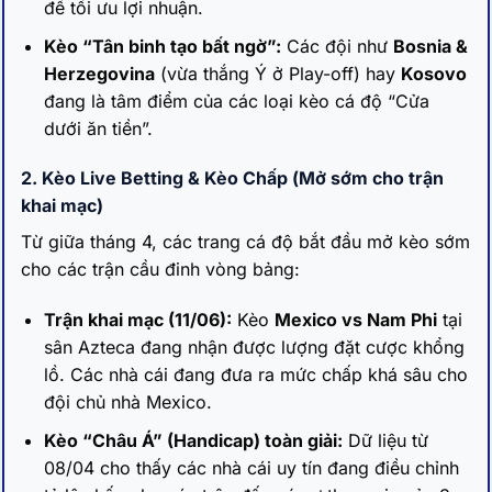
để tối ưu lợi nhuận.
Kèo “Tân binh tạo bất ngờ”:
Các đội như
Bosnia &
Herzegovina
(vừa thắng Ý ở Play-off) hay
Kosovo
đang là tâm điểm của các loại kèo cá độ “Cửa
dưới ăn tiền”.
2. Kèo Live Betting & Kèo Chấp (Mở sớm cho trận
khai mạc)
Từ giữa tháng 4, các trang cá độ bắt đầu mở kèo sớm
cho các trận cầu đinh vòng bảng:
Trận khai mạc (11/06):
Kèo
Mexico vs Nam Phi
tại
sân Azteca đang nhận được lượng đặt cược khổng
lồ. Các nhà cái đang đưa ra mức chấp khá sâu cho
đội chủ nhà Mexico.
Kèo “Châu Á” (Handicap) toàn giải:
Dữ liệu từ
08/04 cho thấy các nhà cái uy tín đang điều chỉnh