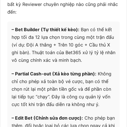
bất kỳ Reviewer chuyên nghiệp nào cũng phải nhắc
đến:
– Bet Builder (Tự thiết kế kèo):
Bạn có thể kết
hợp tối đa 12 lựa chọn trong cùng một trận đấu
(ví dụ: Đội A thắng + Trên 10 góc + Cầu thủ X
ghi bàn). Thuật toán của Bet365 xử lý tỷ lệ nhân
vô cùng chính xác và minh bạch.
– Partial Cash-out (Xả kèo từng phần):
Không
chỉ cho phép xả toàn bộ vé cược, bạn có thể
chọn rút lại một phần tiền gốc và để phần còn
lại tiếp tục “chạy”. Đây là công cụ quản lý vốn
cực tốt khi trận đấu diễn ra không như ý.
– Edit Bet (Chỉnh sửa đơn cược):
Cho phép bạn
thêm, đổi hoặc loại bỏ các lựa chọn ngay cả khi