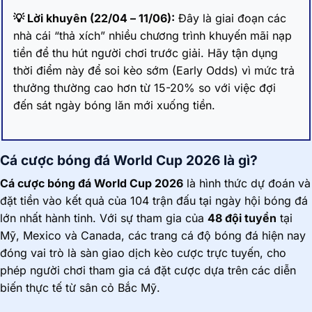
💡 Lời khuyên (22/04 – 11/06):
Đây là giai đoạn các
nhà cái “thả xích” nhiều chương trình khuyến mãi nạp
tiền để thu hút người chơi trước giải. Hãy tận dụng
thời điểm này để soi kèo sớm (Early Odds) vì mức trả
thưởng thường cao hơn từ 15-20% so với việc đợi
đến sát ngày bóng lăn mới xuống tiền.
Cá cược bóng đá World Cup 2026 là gì?
Cá cược bóng đá World Cup 2026
là hình thức dự đoán và
đặt tiền vào kết quả của 104 trận đấu tại ngày hội bóng đá
lớn nhất hành tinh. Với sự tham gia của
48 đội tuyển
tại
Mỹ, Mexico và Canada, các trang cá độ bóng đá hiện nay
đóng vai trò là sàn giao dịch kèo cược trực tuyến, cho
phép người chơi tham gia cá đặt cược dựa trên các diễn
biến thực tế từ sân cỏ Bắc Mỹ.