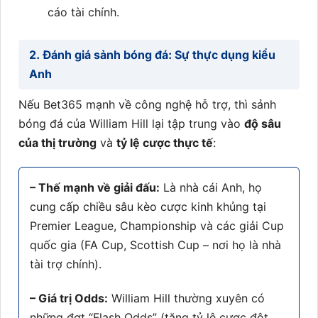
cáo tài chính.
2. Đánh giá sảnh bóng đá: Sự thực dụng kiểu
Anh
Nếu Bet365 mạnh về công nghệ hỗ trợ, thì sảnh
bóng đá của William Hill lại tập trung vào
độ sâu
của thị trường
và
tỷ lệ cược thực tế
:
– Thế mạnh về giải đấu:
Là nhà cái Anh, họ
cung cấp chiều sâu kèo cược kinh khủng tại
Premier League, Championship và các giải Cup
quốc gia (FA Cup, Scottish Cup – nơi họ là nhà
tài trợ chính).
– Giá trị Odds:
William Hill thường xuyên có
những đợt “Flash Odds” (tăng tỷ lệ cược đột