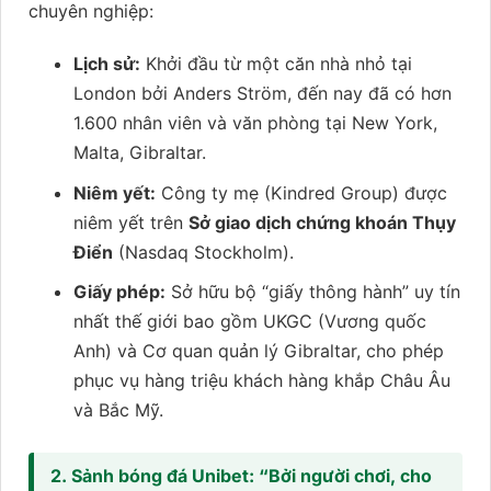
chuyên nghiệp:
Lịch sử:
Khởi đầu từ một căn nhà nhỏ tại
London bởi Anders Ström, đến nay đã có hơn
1.600 nhân viên và văn phòng tại New York,
Malta, Gibraltar.
Niêm yết:
Công ty mẹ (Kindred Group) được
niêm yết trên
Sở giao dịch chứng khoán Thụy
Điển
(Nasdaq Stockholm).
Giấy phép:
Sở hữu bộ “giấy thông hành” uy tín
nhất thế giới bao gồm UKGC (Vương quốc
Anh) và Cơ quan quản lý Gibraltar, cho phép
phục vụ hàng triệu khách hàng khắp Châu Âu
và Bắc Mỹ.
2. Sảnh bóng đá Unibet: “Bởi người chơi, cho