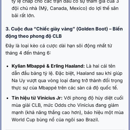
tỷ lệ chấp cho các trận đấu có sự tham gia của 3
đội chủ nhà (Mỹ, Canada, Mexico) do lợi thế sân
bãi rất lớn.
3. Cuộc đua “Chiếc giày vàng” (Golden Boot) – Biến
động theo phong độ CLB
Đây là loại kèo cá cược dài hạn sôi động nhất từ
tháng 4 đến tháng 6:
Kylian Mbappé & Erling Haaland:
Là hai cái tên
dẫn đầu bảng tỷ lệ. Đặc biệt, Haaland sau khi giúp
Na Uy vượt qua vòng loại đang trở thành đối trọng
thực sự của Mbappé trên các sàn cá độ quốc tế.
Tín hiệu từ Vinicius Jr:
Với phong độ hủy diệt cuối
mùa giải CLB, mức Odds cho Vinicius đang giảm
mạnh (khả năng thắng cao hơn), báo hiệu một mùa
World Cup bùng nổ của ngôi sao Brazil.