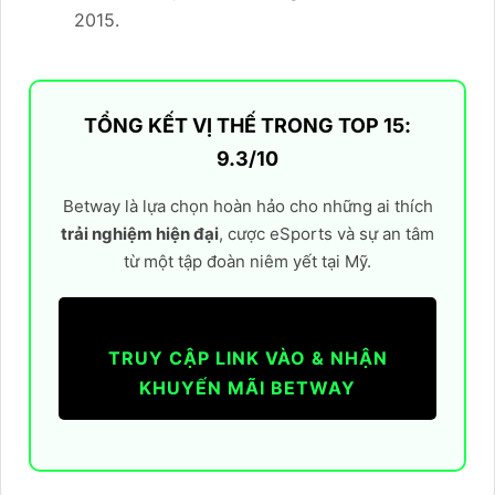
2015.
TỔNG KẾT VỊ THẾ TRONG TOP 15:
9.3/10
Betway là lựa chọn hoàn hảo cho những ai thích
trải nghiệm hiện đại
, cược eSports và sự an tâm
từ một tập đoàn niêm yết tại Mỹ.
TRUY CẬP LINK VÀO & NHẬN
KHUYẾN MÃI BETWAY