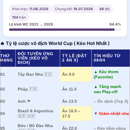
Khai mạc:
11.06.2026
Chung kết:
19.07.2026
48
đội
104
trận
Lộ trình WC 2022 → 2026
94.4%
🔥 Tỷ lệ cược vô địch World Cup ( Kèo Hot Nhất )
ĐỘI TUYỂN ỨNG
THỨ
TỶ LỆ (ĐẶT
TÍN HIỆU TỪ
VIÊN (KÈO VÔ
HẠNG
2 ĂN X)
08/04
ĐỊCH)
▲ Kèo thơm
01
Tây Ban Nha
🇪🇸
Ăn 9.0
(Favorite)
▲ Tăng mạnh
02
Pháp
🇫🇷
Ăn 11.0
sau Play-off
03
Anh
🏴󠁧󠁢󠁥󠁮󠁧󠁿
Ăn 13.5
– Ổn định (Top 3)
Brazil & Argentina
Ăn 16.0 –
04
▼ Giảm nhiệt nhẹ
🇧🇷 🇦🇷
17.5
Đức / Bồ Đào Nha
05
Ăn 22.0
– Kèo tiềm năng