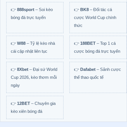
👉
888sport
– Soi kèo
👉
BK8
– Đối tác cá
bóng đá trực tuyến
cược World Cup chính
thức
👉
W88
– Tỷ lệ kèo nhà
👉
188BET
– Top 1 cá
cái cập nhật liên tục
cược bóng đá trực tuyến
👉
8Xbet
– Đại sứ World
👉
Dafabet
– Sảnh cược
Cup 2026, kèo thơm mỗi
thể thao quốc tế
ngày
👉
12BET
– Chuyên gia
kèo xiên bóng đá