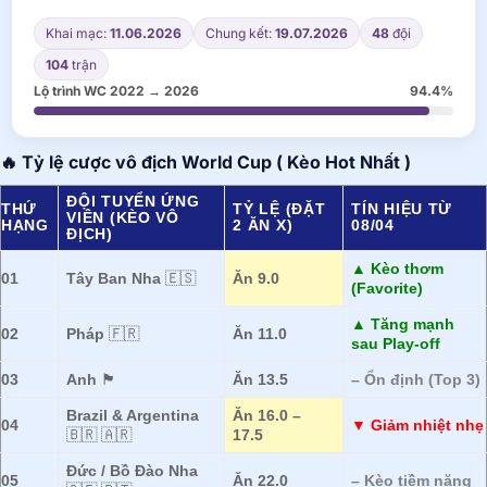
Khai mạc:
11.06.2026
Chung kết:
19.07.2026
48
đội
104
trận
Lộ trình WC 2022 → 2026
94.4%
🔥 Tỷ lệ cược vô địch World Cup ( Kèo Hot Nhất )
ĐỘI TUYỂN ỨNG
THỨ
TỶ LỆ (ĐẶT
TÍN HIỆU TỪ
VIÊN (KÈO VÔ
HẠNG
2 ĂN X)
08/04
ĐỊCH)
▲ Kèo thơm
01
Tây Ban Nha
🇪🇸
Ăn 9.0
(Favorite)
▲ Tăng mạnh
02
Pháp
🇫🇷
Ăn 11.0
sau Play-off
03
Anh
🏴󠁧󠁢󠁥󠁮󠁧󠁿
Ăn 13.5
– Ổn định (Top 3)
Brazil & Argentina
Ăn 16.0 –
04
▼ Giảm nhiệt nhẹ
🇧🇷 🇦🇷
17.5
Đức / Bồ Đào Nha
05
Ăn 22.0
– Kèo tiềm năng