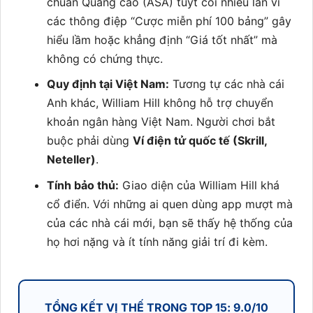
chuẩn Quảng cáo (ASA) tuýt còi nhiều lần vì
các thông điệp “Cược miễn phí 100 bảng” gây
hiểu lầm hoặc khẳng định “Giá tốt nhất” mà
không có chứng thực.
Quy định tại Việt Nam:
Tương tự các nhà cái
Anh khác, William Hill không hỗ trợ chuyển
khoản ngân hàng Việt Nam. Người chơi bắt
buộc phải dùng
Ví điện tử quốc tế (Skrill,
Neteller)
.
Tính bảo thủ:
Giao diện của William Hill khá
cổ điển. Với những ai quen dùng app mượt mà
của các nhà cái mới, bạn sẽ thấy hệ thống của
họ hơi nặng và ít tính năng giải trí đi kèm.
TỔNG KẾT VỊ THẾ TRONG TOP 15: 9.0/10