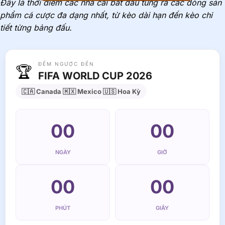
Đây là thời điểm các nhà cái bắt đầu tung ra các dòng sản
phẩm cá cược đa dạng nhất, từ kèo dài hạn đến kèo chi
tiết từng bảng đấu.
ĐẾM NGƯỢC ĐẾN
🏆
FIFA WORLD CUP 2026
🇨🇦
Canada
🇲🇽
Mexico
🇺🇸
Hoa Kỳ
00
00
NGÀY
GIỜ
00
00
PHÚT
GIÂY