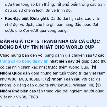
dựa trên tổng số bàn thắng, rất phổ biến trong các trận
đấu có sự chênh lệch lớn về trình độ.
Kèo Đặc biệt (Outright):
Cá độ dài hạn cho các vị trí
như đội vô địch, cầu thủ ghi bàn hàng đầu hoặc đặt
cược cho đội vượt qua vòng bảng.
ĐÁNH GIÁ TOP 15 TRANG NHÀ CÁI CÁ CƯỢC
BÓNG ĐÁ UY TÍN NHẤT CHO WORLD CUP
Chào mừng bạn đến với bảng đánh giá chuyên sâu từ
các
trang cá độ bóng đá uy tín
nhất hiện nay
đễ giúp cược thủ
có cái nhìn chính xác nhất trước thềm World Cup,
(1)
Nhóm Quốc dân
gồm những tên tuổi thống trị tại Việt Nam
như W88, M88, 188BET;
(2) Nhóm Toàn cầu
với các gã
khổng lồ đẳng cấp quốc tế như Bet365, William Hill;
(3)
Nhóm Phổ biến cao
tập trung vào trải nghiệm người dùng
Việt như VN88, FB88.