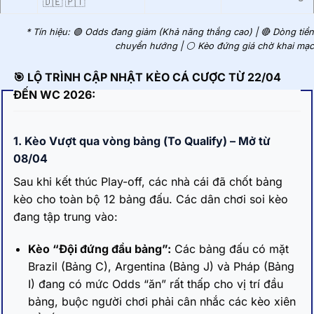
🇩🇪 🇵🇹
* Tín hiệu: 🟢 Odds đang giảm (Khả năng thắng cao) | 🔴 Dòng tiền
chuyển hướng | ⚪ Kèo đứng giá chờ khai mạc
🎯 LỘ TRÌNH CẬP NHẬT KÈO CÁ CƯỢC TỪ 22/04
ĐẾN WC 2026:
1. Kèo Vượt qua vòng bảng (To Qualify) – Mở từ
08/04
Sau khi kết thúc Play-off, các nhà cái đã chốt bảng
kèo cho toàn bộ 12 bảng đấu. Các dân chơi soi kèo
đang tập trung vào:
Kèo “Đội đứng đầu bảng”:
Các bảng đấu có mặt
Brazil (Bảng C), Argentina (Bảng J) và Pháp (Bảng
I) đang có mức Odds “ăn” rất thấp cho vị trí đầu
bảng, buộc người chơi phải cân nhắc các kèo xiên