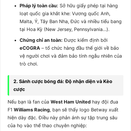
Pháp lý toàn cầu:
Sở hữu giấy phép tại hàng
loạt quốc gia khắt khe: Vương quốc Anh,
Malta, Ý, Tây Ban Nha, Đức và nhiều tiểu bang
tại Hoa Kỳ (New Jersey, Pennsylvania…).
Chứng chỉ an toàn:
Được kiểm định bởi
eCOGRA
– tổ chức hàng đầu thế giới về bảo
vệ người chơi và đảm bảo tính ngẫu nhiên của
trò chơi.
2. Sảnh cược bóng đá: Độ nhận diện và Kèo
cược
Nếu bạn là fan của
West Ham United
hay đội đua
F1
Williams Racing
, bạn sẽ thấy logo Betway xuất
hiện dày đặc. Điều này phản ánh sự tập trung sâu
của họ vào thể thao chuyên nghiệp: