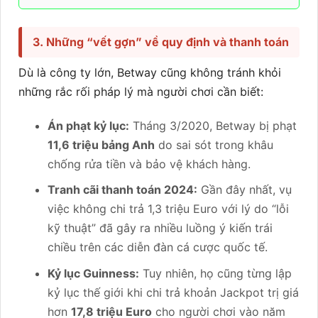
3. Những “vết gợn” về quy định và thanh toán
Dù là công ty lớn, Betway cũng không tránh khỏi
những rắc rối pháp lý mà người chơi cần biết:
Án phạt kỷ lục:
Tháng 3/2020, Betway bị phạt
11,6 triệu bảng Anh
do sai sót trong khâu
chống rửa tiền và bảo vệ khách hàng.
Tranh cãi thanh toán 2024:
Gần đây nhất, vụ
việc không chi trả 1,3 triệu Euro với lý do “lỗi
kỹ thuật” đã gây ra nhiều luồng ý kiến trái
chiều trên các diễn đàn cá cược quốc tế.
Kỷ lục Guinness:
Tuy nhiên, họ cũng từng lập
kỷ lục thế giới khi chi trả khoản Jackpot trị giá
hơn
17,8 triệu Euro
cho người chơi vào năm