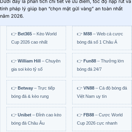
Dưới đây là phân tích chi tiết về ưu điểm, tốc độ nạp rút và
tính pháp lý giúp bạn “chọn mặt gửi vàng” an toàn nhất
năm 2026.
👉
Bet365
– Kèo World
👉
M88
– Web cá cược
Cup 2026 cao nhất
bóng đá số 1 Châu Á
👉
William Hill
– Chuyên
👉
Fun88
– Thưởng lớn
gia soi kèo tỷ số
bóng đá 24/7
👉
Betway
– Trực tiếp
👉
VN88
– Cá độ bóng đá
bóng đá & kèo rung
Việt Nam uy tín
👉
Unibet
– Đỉnh cao kèo
👉
FB88
– Cược World
bóng đá Châu Âu
Cup 2026 cực nhanh