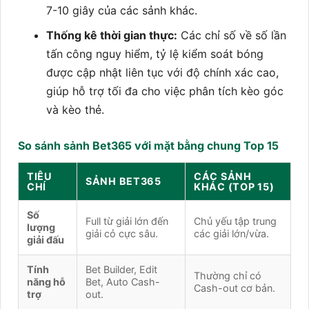
7-10 giây của các sảnh khác.
Thống kê thời gian thực:
Các chỉ số về số lần
tấn công nguy hiểm, tỷ lệ kiểm soát bóng
được cập nhật liên tục với độ chính xác cao,
giúp hỗ trợ tối đa cho việc phân tích kèo góc
và kèo thẻ.
So sánh sảnh Bet365 với mặt bằng chung Top 15
TIÊU
CÁC SẢNH
SẢNH BET365
CHÍ
KHÁC (TOP 15)
Số
Full từ giải lớn đến
Chủ yếu tập trung
lượng
giải cỏ cực sâu.
các giải lớn/vừa.
giải đấu
Tính
Bet Builder, Edit
Thường chỉ có
năng hỗ
Bet, Auto Cash-
Cash-out cơ bản.
trợ
out.