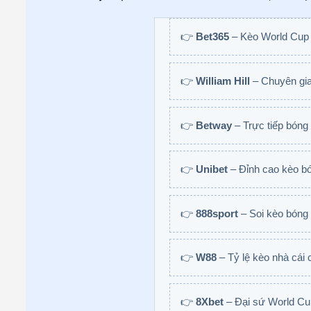
👉
Bet365
– Kèo World Cup 
👉
William Hill
– Chuyên gia
👉
Betway
– Trực tiếp bóng
👉
Unibet
– Đỉnh cao kèo b
👉
888sport
– Soi kèo bóng 
👉
W88
– Tỷ lệ kèo nhà cái c
👉
8Xbet
– Đại sứ World Cu