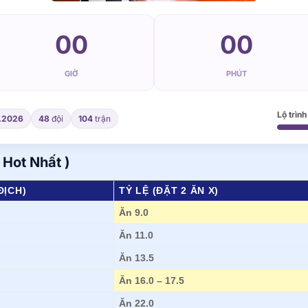
00
00
GIỜ
PHÚT
Lộ trì
7.2026
48
đội
104
trận
 Hot Nhất )
ĐỊCH)
TỶ LỆ (ĐẶT 2 ĂN X)
Ăn 9.0
Ăn 11.0
Ăn 13.5
Ăn 16.0 – 17.5
Ăn 22.0