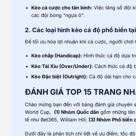
Kèo cá cược cho tân binh:
Việc tăng số đội k
các đội bóng “ngựa ô”.
2. Các loại hình kèo cá độ phổ biến t
Để tối ưu hóa lợi nhuận khi cá cược, người chơi
Kèo chấp (Handicap):
Hình thức cá độ dựa trê
Kèo Tài Xỉu (Over/Under):
Cách thức cá độ bó
Kèo Đặc biệt (Outright):
Cá độ dài hạn cho cá
ĐÁNH GIÁ TOP 15 TRANG N
Chào mừng bạn đến với bảng đánh giá chuyên 
World Cup,
(1) Nhóm Quốc dân
gồm những tên t
tế như Bet365, William Hill;
(3) Nhóm Phổ biến 
Dưới đây là phân tích chi tiết về ưu điểm, tốc đ