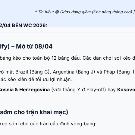
* Tín hiệu: 🟢 Odds đang giảm (Khả năng thắng cao) 
2/04 ĐẾN WC 2026:
ify) – Mở từ 08/04
ốt bảng kèo cho toàn bộ 12 bảng đấu. Các dân chơi soi kèo 
 mặt Brazil (Bảng C), Argentina (Bảng J) và Pháp (Bảng I) 
c kèo xiên để tối ưu lợi nhuận.
Bosnia & Herzegovina
(vừa thắng Ý ở Play-off) hay
Kosov
 sớm cho trận khai mạc)
 kèo sớm cho các trận cầu đinh vòng bảng: