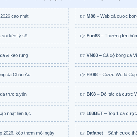
2026 cao nhất
👉
M88
– Web cá cược bóng
 soi kèo tỷ số
👉
Fun88
– Thưởng lớn bón
 đá & kèo rung
👉
VN88
– Cá độ bóng đá Vi
óng đá Châu Âu
👉
FB88
– Cược World Cup
đá trực tuyến
👉
BK8
– Đối tác cá cược W
ập nhật liên tục
👉
188BET
– Top 1 cá cược
p 2026, kèo thơm mỗi ngày
👉
Dafabet
– Sảnh cược thể