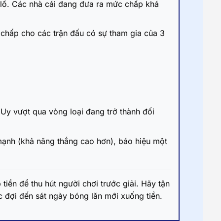
lồ. Các nhà cái đang đưa ra mức chấp khá
ệ chấp cho các trận đấu có sự tham gia của 3
 Uy vượt qua vòng loại đang trở thành đối
ạnh (khả năng thắng cao hơn), báo hiệu một
tiền để thu hút người chơi trước giải. Hãy tận
 đợi đến sát ngày bóng lăn mới xuống tiền.