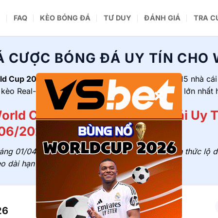
Ủ
FAQ
KÈO BÓNG ĐÁ
TƯ DUY
ĐÁNH GIÁ
TRA C
Á CƯỢC BÓNG ĐÁ UY TÍN CHO
rld Cup 2026
để “về bờ” an toàn? Xem ngay Top 15 nhà cái 
×
 kèo Real-time nhanh nhất cho kỳ đại hội bóng đá lớn nhất h
rld Cup 2026 Mà Các Nhà Cái Uy Tí
/06/2026)
sáng 01/04/2026, danh sách 48 đội tuyển đã chính thức lộ di
 dài hạn đến kèo chi tiết từng bảng đấu.
26