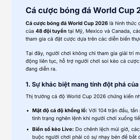
Cá cược bóng đá World Cup 2
Cá cược bóng đá World Cup 2026
là hình thức 
của
48 đội tuyển
tại Mỹ, Mexico và Canada, các
tham gia cá đặt cược dựa trên các diễn biến thự
Tại đây, người chơi không chỉ tham gia giải trí
động liên tục, hỗ trợ người chơi soi kèo cá cượ
đang diễn ra.
1. Sự khác biệt mang tính đột phá củ
Thị trường cá độ World Cup 2026 chứng kiến nhữ
Mật độ cá độ khổng lồ:
Với 104 trận đấu, tần 
tình trạng nghẽn lệnh khi người chơi xuống t
Biến số kèo Live:
Do chênh lệch múi giờ, các s
buộc người chơi phải có sự nhạy bén để bắt