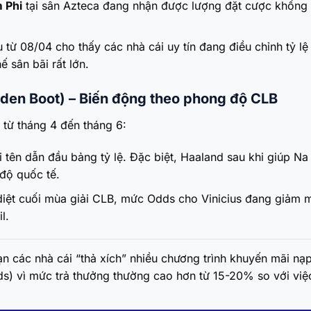
 Phi
tại sân Azteca đang nhận được lượng đặt cược khổng 
 từ 08/04 cho thấy các nhà cái uy tín đang điều chỉnh tỷ l
 sân bãi rất lớn.
lden Boot) – Biến động theo phong độ CLB
 từ tháng 4 đến tháng 6:
i tên dẫn đầu bảng tỷ lệ. Đặc biệt, Haaland sau khi giúp Na
độ quốc tế.
iệt cuối mùa giải CLB, mức Odds cho Vinicius đang giảm m
l.
n các nhà cái “thả xích” nhiều chương trình khuyến mãi nạp 
s) vì mức trả thưởng thường cao hơn từ 15-20% so với việc