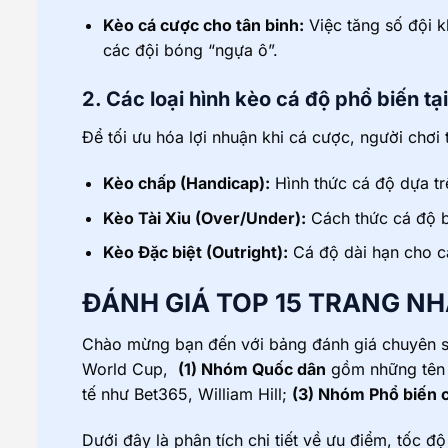
Kèo cá cược cho tân binh:
Việc tăng số đội k
các đội bóng “ngựa ô”.
2. Các loại hình kèo cá độ phổ biến t
Để tối ưu hóa lợi nhuận khi cá cược, người chơi
Kèo chấp (Handicap):
Hình thức cá độ dựa trê
Kèo Tài Xỉu (Over/Under):
Cách thức cá độ bó
Kèo Đặc biệt (Outright):
Cá độ dài hạn cho cá
ĐÁNH GIÁ TOP 15 TRANG N
Chào mừng bạn đến với bảng đánh giá chuyên 
World Cup,
(1) Nhóm Quốc dân
gồm những tên t
tế như Bet365, William Hill;
(3) Nhóm Phổ biến 
Dưới đây là phân tích chi tiết về ưu điểm, tốc đ