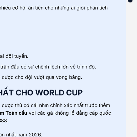
iều cơ hội ăn tiền cho những ai giỏi phân tích
ai đội tuyển.
rận đấu có sự chênh lệch lớn về trình độ.
ặt cược cho đội vượt qua vòng bảng.
NHẤT CHO WORLD CUP
 cược thủ có cái nhìn chính xác nhất trước thềm
óm Toàn cầu
với các gã khổng lồ đẳng cấp quốc
B88.
toàn nhất năm 2026.