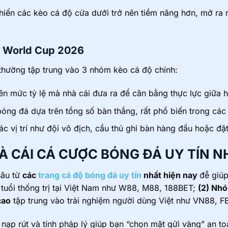
hiến các kèo cá độ cửa dưới trở nên tiềm năng hơn, mở ra nh
ại World Cup 2026
 thường tập trung vào 3 nhóm kèo cá độ chính:
n mức tỷ lệ mà nhà cái đưa ra để cân bằng thực lực giữa h
ng đá dựa trên tổng số bàn thắng, rất phổ biến trong các t
c vị trí như đội vô địch, cầu thủ ghi bàn hàng đầu hoặc đ
HÀ CÁI CÁ CƯỢC BÓNG ĐÁ UY TÍN 
sâu từ
các
trang cá độ bóng đá uy tín
nhất hiện nay
đễ giúp
uổi thống trị tại Việt Nam như W88, M88, 188BET;
(2) Nh
cao
tập trung vào trải nghiệm người dùng Việt như VN88, F
ộ nạp rút và tính pháp lý giúp bạn “chọn mặt gửi vàng” an 