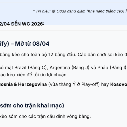
* Tín hiệu: 🟢 Odds đang giảm (Khả năng thắng cao) 
2/04 ĐẾN WC 2026:
ify) – Mở từ 08/04
ốt bảng kèo cho toàn bộ 12 bảng đấu. Các dân chơi soi kèo 
 mặt Brazil (Bảng C), Argentina (Bảng J) và Pháp (Bảng I) 
c kèo xiên để tối ưu lợi nhuận.
Bosnia & Herzegovina
(vừa thắng Ý ở Play-off) hay
Kosov
 sớm cho trận khai mạc)
 kèo sớm cho các trận cầu đinh vòng bảng: