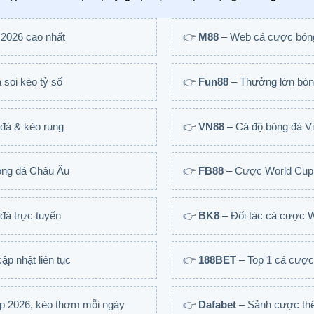
2026 cao nhất
👉
M88
– Web cá cược bóng
 soi kèo tỷ số
👉
Fun88
– Thưởng lớn bón
 đá & kèo rung
👉
VN88
– Cá độ bóng đá Vi
óng đá Châu Âu
👉
FB88
– Cược World Cup
đá trực tuyến
👉
BK8
– Đối tác cá cược W
ập nhật liên tục
👉
188BET
– Top 1 cá cược
p 2026, kèo thơm mỗi ngày
👉
Dafabet
– Sảnh cược thể