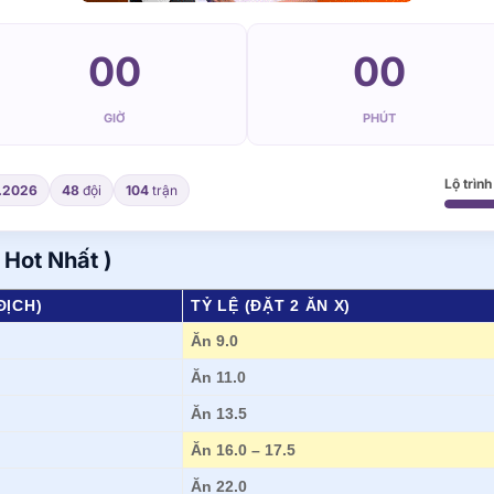
00
00
GIỜ
PHÚT
Lộ trì
7.2026
48
đội
104
trận
 Hot Nhất )
ĐỊCH)
TỶ LỆ (ĐẶT 2 ĂN X)
Ăn 9.0
Ăn 11.0
Ăn 13.5
Ăn 16.0 – 17.5
Ăn 22.0