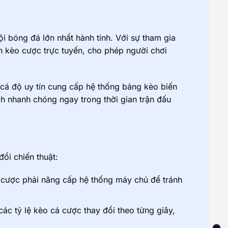
ội bóng đá lớn nhất hành tinh. Với sự tham gia
h kèo cược trực tuyến, cho phép người chơi
g cá độ uy tín cung cấp hệ thống bảng kèo biến
ch nhanh chóng ngay trong thời gian trận đấu
ổi chiến thuật:
cá cược phải nâng cấp hệ thống máy chủ để tránh
các tỷ lệ kèo cá cược thay đổi theo từng giây,