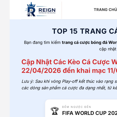
Bỏ
qua
TRANG CH
nội
dung
TOP 15 TRANG C
Bạn đang tìm kiếm
trang cá cược bóng đá Wo
cập nhật
Cập Nhật Các Kèo Cá Cược Wo
22/04/2026 đến khai mạc 11
Lưu ý: Sau khi vòng Play-off kết thúc vào rạng 
các dòng sản phẩm cá cược đa dạng nhất, từ kèo
ĐẾM NGƯỢC ĐẾN
🏆
FIFA WORLD CUP 20