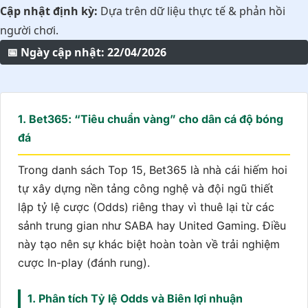
Cập nhật định kỳ:
Dựa trên dữ liệu thực tế & phản hồi
người chơi.
📅 Ngày cập nhật: 22/04/2026
1. Bet365: “Tiêu chuẩn vàng” cho dân cá độ bóng
đá
Trong danh sách Top 15, Bet365 là nhà cái hiếm hoi
tự xây dựng nền tảng công nghệ và đội ngũ thiết
lập tỷ lệ cược (Odds) riêng thay vì thuê lại từ các
sảnh trung gian như SABA hay United Gaming. Điều
này tạo nên sự khác biệt hoàn toàn về trải nghiệm
cược In-play (đánh rung).
1. Phân tích Tỷ lệ Odds và Biên lợi nhuận