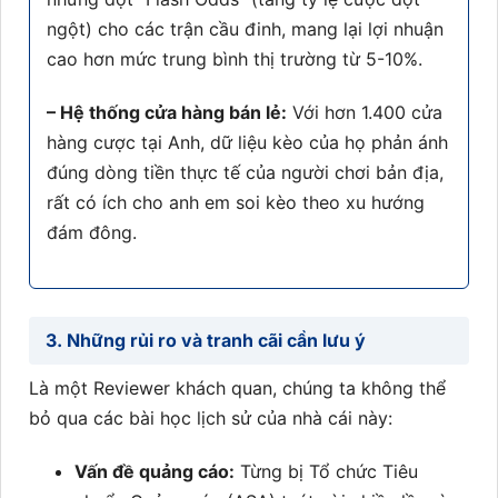
ngột) cho các trận cầu đinh, mang lại lợi nhuận
cao hơn mức trung bình thị trường từ 5-10%.
– Hệ thống cửa hàng bán lẻ:
Với hơn 1.400 cửa
hàng cược tại Anh, dữ liệu kèo của họ phản ánh
đúng dòng tiền thực tế của người chơi bản địa,
rất có ích cho anh em soi kèo theo xu hướng
đám đông.
3. Những rủi ro và tranh cãi cần lưu ý
Là một Reviewer khách quan, chúng ta không thể
bỏ qua các bài học lịch sử của nhà cái này:
Vấn đề quảng cáo:
Từng bị Tổ chức Tiêu