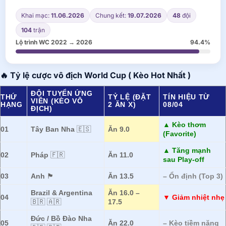
Khai mạc:
11.06.2026
Chung kết:
19.07.2026
48
đội
104
trận
Lộ trình WC 2022 → 2026
94.4%
🔥 Tỷ lệ cược vô địch World Cup ( Kèo Hot Nhất )
ĐỘI TUYỂN ỨNG
THỨ
TỶ LỆ (ĐẶT
TÍN HIỆU TỪ
VIÊN (KÈO VÔ
HẠNG
2 ĂN X)
08/04
ĐỊCH)
▲ Kèo thơm
01
Tây Ban Nha
🇪🇸
Ăn 9.0
(Favorite)
▲ Tăng mạnh
02
Pháp
🇫🇷
Ăn 11.0
sau Play-off
03
Anh
🏴󠁧󠁢󠁥󠁮󠁧󠁿
Ăn 13.5
– Ổn định (Top 3)
Brazil & Argentina
Ăn 16.0 –
04
▼ Giảm nhiệt nhẹ
🇧🇷 🇦🇷
17.5
Đức / Bồ Đào Nha
05
Ăn 22.0
– Kèo tiềm năng