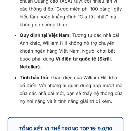
chuẩn Quảng cáo (ASA) tuýt còi nhiều lần vì
các thông điệp “Cược miễn phí 100 bảng” gây
hiểu lầm hoặc khẳng định “Giá tốt nhất” mà
không có chứng thực.
Quy định tại Việt Nam:
Tương tự các nhà cái
Anh khác, William Hill không hỗ trợ chuyển
khoản ngân hàng Việt Nam. Người chơi bắt
buộc phải dùng
Ví điện tử quốc tế (Skrill,
Neteller)
.
Tính bảo thủ:
Giao diện của William Hill khá
cổ điển. Với những ai quen dùng app mượt mà
của các nhà cái mới, bạn sẽ thấy hệ thống của
họ hơi nặng và ít tính năng giải trí đi kèm.
TỔNG KẾT VỊ THẾ TRONG TOP 15: 9.0/10