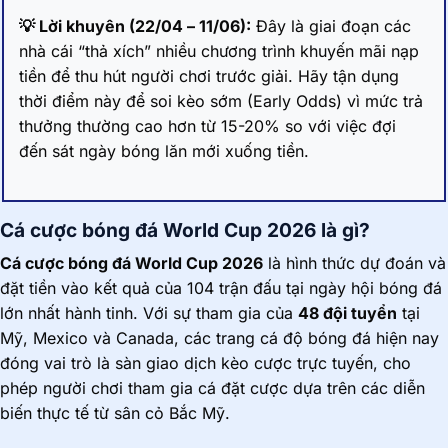
💡 Lời khuyên (22/04 – 11/06):
Đây là giai đoạn các
nhà cái “thả xích” nhiều chương trình khuyến mãi nạp
tiền để thu hút người chơi trước giải. Hãy tận dụng
thời điểm này để soi kèo sớm (Early Odds) vì mức trả
thưởng thường cao hơn từ 15-20% so với việc đợi
đến sát ngày bóng lăn mới xuống tiền.
Cá cược bóng đá World Cup 2026 là gì?
Cá cược bóng đá World Cup 2026
là hình thức dự đoán và
đặt tiền vào kết quả của 104 trận đấu tại ngày hội bóng đá
lớn nhất hành tinh. Với sự tham gia của
48 đội tuyển
tại
Mỹ, Mexico và Canada, các trang cá độ bóng đá hiện nay
đóng vai trò là sàn giao dịch kèo cược trực tuyến, cho
phép người chơi tham gia cá đặt cược dựa trên các diễn
biến thực tế từ sân cỏ Bắc Mỹ.