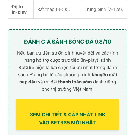
Độ trễ
Rất thấp (3-5s).
Trung bình (7-12s).
In-play
ĐÁNH GIÁ SẢNH BÓNG ĐÁ 9.8/10
Nếu bạn ưu tiên sự ổn định tuyệt đối và các tính
năng hỗ trợ cược trực tiếp (In-play), sảnh
Bet365 hiện là lựa chọn tối ưu nhất trong danh
sách. Đừng bỏ lỡ các chương trình
khuyến mãi
nạp đầu
và ưu đãi
thanh toán sớm
dành riêng
cho thị trường Việt Nam.
XEM CHI TIẾT & CẬP NHẬT LINK
VÀO BET365 MỚI NHẤT