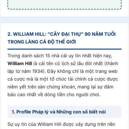
2. WILLIAM HILL: “CÂY ĐẠI THỤ” 90 NĂM TUỔI
TRONG LÀNG CÁ ĐỘ THẾ GIỚI
Trong danh sách 15 nhà cái uy tín nhất hiện nay,
William Hill
là cái tên có lịch sử lâu đời nhất (thành
lập từ năm 1934). Đây không chỉ là một trang web
cá cược mà là một tổ chức tài chính cá cược được
niêm yết trên sàn chứng khoán, mang lại sự đảm
bảo cao nhất về dòng tiền cho người chơi.
1. Profile Pháp lý và Những con số biết nói
Sự uy tín của William Hill được xây dựng trên nền