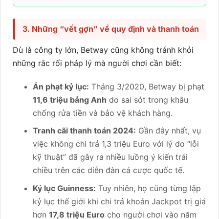
3. Những “vết gợn” về quy định và thanh toán
Dù là công ty lớn, Betway cũng không tránh khỏi
những rắc rối pháp lý mà người chơi cần biết:
Án phạt kỷ lục:
Tháng 3/2020, Betway bị phạt
11,6 triệu bảng Anh
do sai sót trong khâu
chống rửa tiền và bảo vệ khách hàng.
Tranh cãi thanh toán 2024:
Gần đây nhất, vụ
việc không chi trả 1,3 triệu Euro với lý do “lỗi
kỹ thuật” đã gây ra nhiều luồng ý kiến trái
chiều trên các diễn đàn cá cược quốc tế.
Kỷ lục Guinness:
Tuy nhiên, họ cũng từng lập
kỷ lục thế giới khi chi trả khoản Jackpot trị giá
hơn
17,8 triệu Euro
cho người chơi vào năm