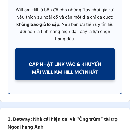
William Hill là bến đỗ cho những “tay chơi già rơ”
yêu thích sự hoài cổ và cần một địa chỉ cá cược
không bao giờ lo sập
. Nếu bạn ưu tiên uy tín lâu
đời hơn là tính năng hiện đại, đây là lựa chọn
hàng đầu.
CẬP NHẬT LINK VÀO & KHUYẾN
MÃI WILLIAM HILL MỚI NHẤT
3. Betway: Nhà cái hiện đại và “Ông trùm” tài trợ
Ngoại hạng Anh