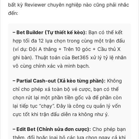
bất kỳ Reviewer chuyên nghiệp nào cũng phải nhắc
đến:
– Bet Builder (Tự thiết kế kèo):
Bạn có thể kết
hợp tối đa 12 lựa chọn trong cùng một trận đấu
(ví dụ: Đội A thắng + Trên 10 góc + Cầu thủ X
ghi bàn). Thuật toán của Bet365 xử lý tỷ lệ nhân
vô cùng chính xác và minh bạch.
– Partial Cash-out (Xả kèo từng phần):
Không
chỉ cho phép xả toàn bộ vé cược, bạn có thể
chọn rút lại một phần tiền gốc và để phần còn
lại tiếp tục “chạy”. Đây là công cụ quản lý vốn
cực tốt khi trận đấu diễn ra không như ý.
– Edit Bet (Chỉnh sửa đơn cược):
Cho phép bạn
thêm, đổi hoặc loại bỏ các lựa chọn ngay cả khi