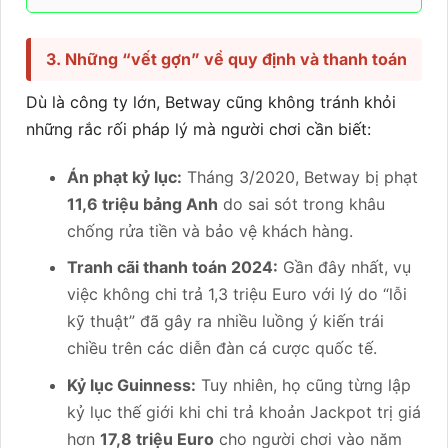
3. Những “vết gợn” về quy định và thanh toán
Dù là công ty lớn, Betway cũng không tránh khỏi
những rắc rối pháp lý mà người chơi cần biết:
Án phạt kỷ lục:
Tháng 3/2020, Betway bị phạt
11,6 triệu bảng Anh
do sai sót trong khâu
chống rửa tiền và bảo vệ khách hàng.
Tranh cãi thanh toán 2024:
Gần đây nhất, vụ
việc không chi trả 1,3 triệu Euro với lý do “lỗi
kỹ thuật” đã gây ra nhiều luồng ý kiến trái
chiều trên các diễn đàn cá cược quốc tế.
Kỷ lục Guinness:
Tuy nhiên, họ cũng từng lập
kỷ lục thế giới khi chi trả khoản Jackpot trị giá
hơn
17,8 triệu Euro
cho người chơi vào năm