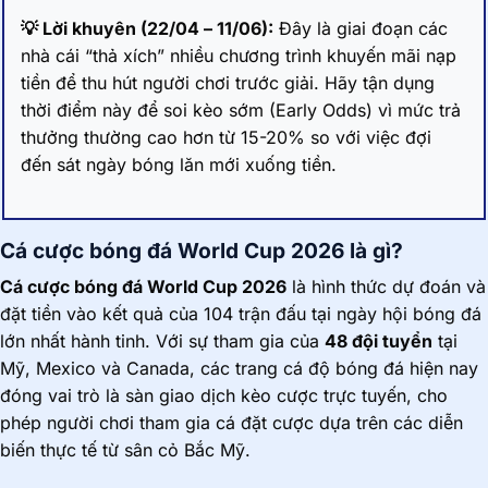
💡 Lời khuyên (22/04 – 11/06):
Đây là giai đoạn các
nhà cái “thả xích” nhiều chương trình khuyến mãi nạp
tiền để thu hút người chơi trước giải. Hãy tận dụng
thời điểm này để soi kèo sớm (Early Odds) vì mức trả
thưởng thường cao hơn từ 15-20% so với việc đợi
đến sát ngày bóng lăn mới xuống tiền.
Cá cược bóng đá World Cup 2026 là gì?
Cá cược bóng đá World Cup 2026
là hình thức dự đoán và
đặt tiền vào kết quả của 104 trận đấu tại ngày hội bóng đá
lớn nhất hành tinh. Với sự tham gia của
48 đội tuyển
tại
Mỹ, Mexico và Canada, các trang cá độ bóng đá hiện nay
đóng vai trò là sàn giao dịch kèo cược trực tuyến, cho
phép người chơi tham gia cá đặt cược dựa trên các diễn
biến thực tế từ sân cỏ Bắc Mỹ.