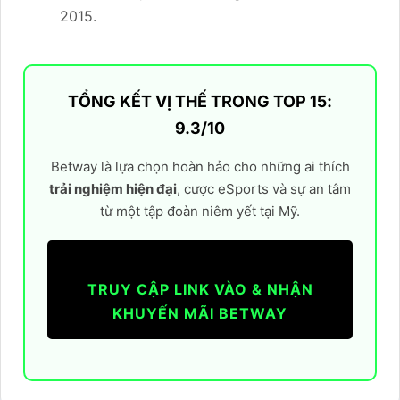
2015.
TỔNG KẾT VỊ THẾ TRONG TOP 15:
9.3/10
Betway là lựa chọn hoàn hảo cho những ai thích
trải nghiệm hiện đại
, cược eSports và sự an tâm
từ một tập đoàn niêm yết tại Mỹ.
TRUY CẬP LINK VÀO & NHẬN
KHUYẾN MÃI BETWAY