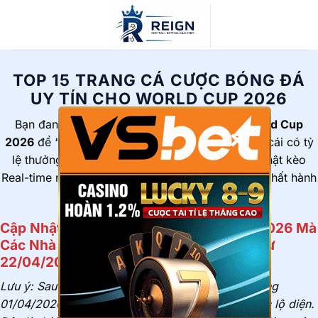
Bỏ
qua
nội
dung
TOP 15 TRANG CÁ CƯỢC BÓNG ĐÁ
UY TÍN CHO WORLD CUP 2026
Bạn đang tìm kiếm
trang cá cược bóng đá World Cup
×
2026
để “về bờ” an toàn? Xem ngay Top 15 nhà cái có tỷ
lệ thưởng cao nhất, khuyến mãi khủng và cập nhật kèo
Real-time nhanh nhất cho kỳ đại hội bóng đá lớn nhất hành
tinh.
Cập Nhật Các Kèo Cá Cược World Cup 2026 Mà
Các Nhà Cái Uy Tín Đang Ra (Giai đoạn từ
22/04/2026 đến khai mạc 11/06/2026)
Lưu ý: Sau khi vòng Play-off kết thúc vào rạng sáng
01/04/2026, danh sách 48 đội tuyển đã chính thức lộ diện.