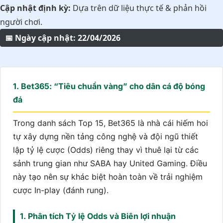
Cập nhật định kỳ:
Dựa trên dữ liệu thực tế & phản hồi
người chơi.
📅 Ngày cập nhật: 22/04/2026
1. Bet365: “Tiêu chuẩn vàng” cho dân cá độ bóng
đá
Trong danh sách Top 15, Bet365 là nhà cái hiếm hoi
tự xây dựng nền tảng công nghệ và đội ngũ thiết
lập tỷ lệ cược (Odds) riêng thay vì thuê lại từ các
sảnh trung gian như SABA hay United Gaming. Điều
này tạo nên sự khác biệt hoàn toàn về trải nghiệm
cược In-play (đánh rung).
1. Phân tích Tỷ lệ Odds và Biên lợi nhuận