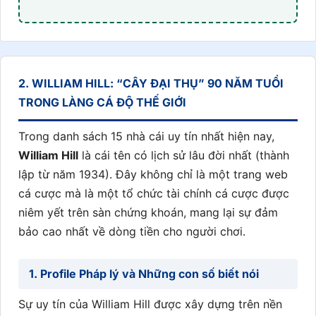
2. WILLIAM HILL: “CÂY ĐẠI THỤ” 90 NĂM TUỔI
TRONG LÀNG CÁ ĐỘ THẾ GIỚI
Trong danh sách 15 nhà cái uy tín nhất hiện nay,
William Hill
là cái tên có lịch sử lâu đời nhất (thành
lập từ năm 1934). Đây không chỉ là một trang web
cá cược mà là một tổ chức tài chính cá cược được
niêm yết trên sàn chứng khoán, mang lại sự đảm
bảo cao nhất về dòng tiền cho người chơi.
1. Profile Pháp lý và Những con số biết nói
Sự uy tín của William Hill được xây dựng trên nền