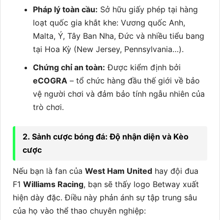
Pháp lý toàn cầu:
Sở hữu giấy phép tại hàng
loạt quốc gia khắt khe: Vương quốc Anh,
Malta, Ý, Tây Ban Nha, Đức và nhiều tiểu bang
tại Hoa Kỳ (New Jersey, Pennsylvania…).
Chứng chỉ an toàn:
Được kiểm định bởi
eCOGRA
– tổ chức hàng đầu thế giới về bảo
vệ người chơi và đảm bảo tính ngẫu nhiên của
trò chơi.
2. Sảnh cược bóng đá: Độ nhận diện và Kèo
cược
Nếu bạn là fan của
West Ham United
hay đội đua
F1
Williams Racing
, bạn sẽ thấy logo Betway xuất
hiện dày đặc. Điều này phản ánh sự tập trung sâu
của họ vào thể thao chuyên nghiệp: