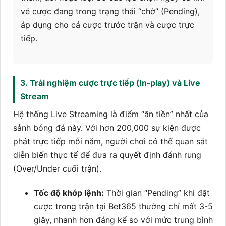
vé cược đang trong trạng thái “chờ” (Pending),
áp dụng cho cả cược trước trận và cược trực
tiếp.
3. Trải nghiệm cược trực tiếp (In-play) và Live
Stream
Hệ thống Live Streaming là điểm “ăn tiền” nhất của
sảnh bóng đá này. Với hơn 200,000 sự kiện được
phát trực tiếp mỗi năm, người chơi có thể quan sát
diễn biến thực tế để đưa ra quyết định đánh rung
(Over/Under cuối trận).
Tốc độ khớp lệnh:
Thời gian “Pending” khi đặt
cược trong trận tại Bet365 thường chỉ mất 3-5
giây, nhanh hơn đáng kể so với mức trung bình