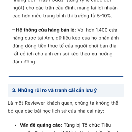
ngột) cho các trận cầu đinh, mang lại lợi nhuận
cao hơn mức trung bình thị trường từ 5-10%.
– Hệ thống cửa hàng bán lẻ:
Với hơn 1.400 cửa
hàng cược tại Anh, dữ liệu kèo của họ phản ánh
đúng dòng tiền thực tế của người chơi bản địa,
rất có ích cho anh em soi kèo theo xu hướng
đám đông.
3. Những rủi ro và tranh cãi cần lưu ý
Là một Reviewer khách quan, chúng ta không thể
bỏ qua các bài học lịch sử của nhà cái này:
Vấn đề quảng cáo:
Từng bị Tổ chức Tiêu