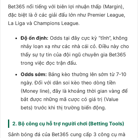
Bet365 nổi tiếng với biên lợi nhuận thấp (Margin),
đặc biệt là ở các giải đấu lớn như Premier League,
La Liga và Champions League.
Độ ổn định:
Odds tại đây cực kỳ “tĩnh”, không
nhảy loạn xạ như các nhà cái cỏ. Điều này cho
thấy sự tự tin của đội ngũ chuyên gia Bet365
trong việc đọc trận đấu.
Odds sớm:
Bảng kèo thường lên sớm từ 7-10
ngày. Đối với dân soi kèo theo dòng tiền
(Money line), đây là khoảng thời gian vàng để
bắt được những mã cược có giá trị (Value
bets) trước khi thị trường biến động.
2. Bộ công cụ hỗ trợ người chơi (Betting Tools)
Sảnh bóng đá của Bet365 cung cấp 3 công cụ mà