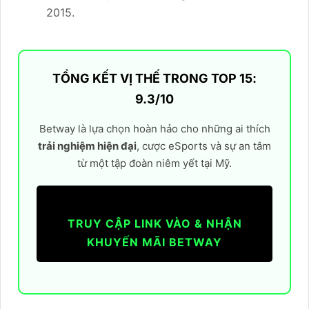
2015.
TỔNG KẾT VỊ THẾ TRONG TOP 15:
9.3/10
Betway là lựa chọn hoàn hảo cho những ai thích
trải nghiệm hiện đại
, cược eSports và sự an tâm
từ một tập đoàn niêm yết tại Mỹ.
TRUY CẬP LINK VÀO & NHẬN
KHUYẾN MÃI BETWAY