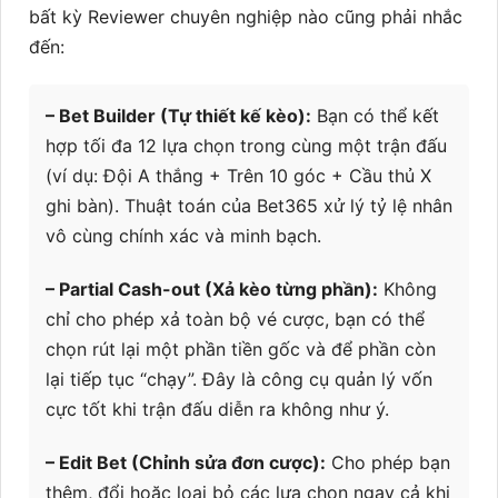
bất kỳ Reviewer chuyên nghiệp nào cũng phải nhắc
đến:
– Bet Builder (Tự thiết kế kèo):
Bạn có thể kết
hợp tối đa 12 lựa chọn trong cùng một trận đấu
(ví dụ: Đội A thắng + Trên 10 góc + Cầu thủ X
ghi bàn). Thuật toán của Bet365 xử lý tỷ lệ nhân
vô cùng chính xác và minh bạch.
– Partial Cash-out (Xả kèo từng phần):
Không
chỉ cho phép xả toàn bộ vé cược, bạn có thể
chọn rút lại một phần tiền gốc và để phần còn
lại tiếp tục “chạy”. Đây là công cụ quản lý vốn
cực tốt khi trận đấu diễn ra không như ý.
– Edit Bet (Chỉnh sửa đơn cược):
Cho phép bạn
thêm, đổi hoặc loại bỏ các lựa chọn ngay cả khi