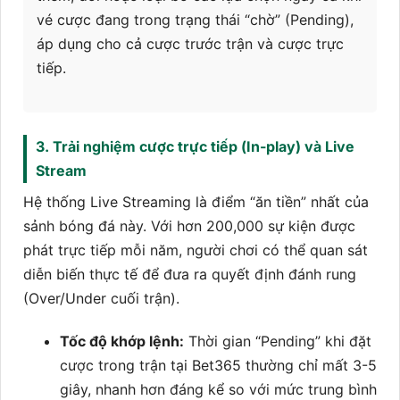
vé cược đang trong trạng thái “chờ” (Pending),
áp dụng cho cả cược trước trận và cược trực
tiếp.
3. Trải nghiệm cược trực tiếp (In-play) và Live
Stream
Hệ thống Live Streaming là điểm “ăn tiền” nhất của
sảnh bóng đá này. Với hơn 200,000 sự kiện được
phát trực tiếp mỗi năm, người chơi có thể quan sát
diễn biến thực tế để đưa ra quyết định đánh rung
(Over/Under cuối trận).
Tốc độ khớp lệnh:
Thời gian “Pending” khi đặt
cược trong trận tại Bet365 thường chỉ mất 3-5
giây, nhanh hơn đáng kể so với mức trung bình