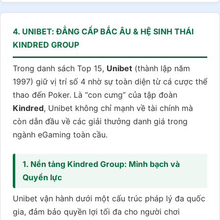
4. UNIBET: ĐẲNG CẤP BẮC ÂU & HỆ SINH THÁI
KINDRED GROUP
Trong danh sách Top 15,
Unibet
(thành lập năm
1997) giữ vị trí số 4 nhờ sự toàn diện từ cá cược thể
thao đến Poker. Là “con cưng” của tập đoàn
Kindred
, Unibet không chỉ mạnh về tài chính mà
còn dẫn đầu về các giải thưởng danh giá trong
ngành eGaming toàn cầu.
1. Nền tảng Kindred Group: Minh bạch và
Quyền lực
Unibet vận hành dưới một cấu trúc pháp lý đa quốc
gia, đảm bảo quyền lợi tối đa cho người chơi