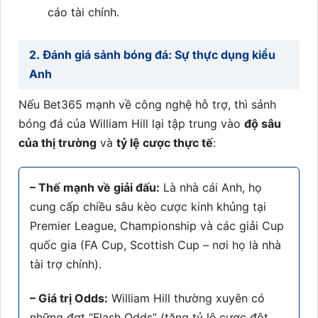
cáo tài chính.
2. Đánh giá sảnh bóng đá: Sự thực dụng kiểu
Anh
Nếu Bet365 mạnh về công nghệ hỗ trợ, thì sảnh
bóng đá của William Hill lại tập trung vào
độ sâu
của thị trường
và
tỷ lệ cược thực tế
:
– Thế mạnh về giải đấu:
Là nhà cái Anh, họ
cung cấp chiều sâu kèo cược kinh khủng tại
Premier League, Championship và các giải Cup
quốc gia (FA Cup, Scottish Cup – nơi họ là nhà
tài trợ chính).
– Giá trị Odds:
William Hill thường xuyên có
những đợt “Flash Odds” (tăng tỷ lệ cược đột