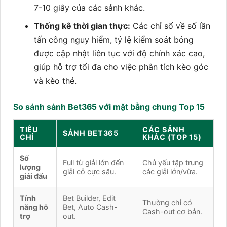
7-10 giây của các sảnh khác.
Thống kê thời gian thực:
Các chỉ số về số lần
tấn công nguy hiểm, tỷ lệ kiểm soát bóng
được cập nhật liên tục với độ chính xác cao,
giúp hỗ trợ tối đa cho việc phân tích kèo góc
và kèo thẻ.
So sánh sảnh Bet365 với mặt bằng chung Top 15
TIÊU
CÁC SẢNH
SẢNH BET365
CHÍ
KHÁC (TOP 15)
Số
Full từ giải lớn đến
Chủ yếu tập trung
lượng
giải cỏ cực sâu.
các giải lớn/vừa.
giải đấu
Tính
Bet Builder, Edit
Thường chỉ có
năng hỗ
Bet, Auto Cash-
Cash-out cơ bản.
trợ
out.