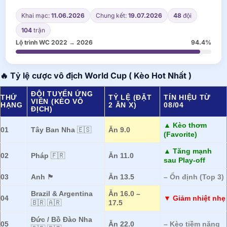
Khai mạc:
11.06.2026
Chung kết:
19.07.2026
48
đội
104
trận
Lộ trình WC 2022 → 2026
94.4%
🔥 Tỷ lệ cược vô địch World Cup ( Kèo Hot Nhất )
ĐỘI TUYỂN ỨNG
THỨ
TỶ LỆ (ĐẶT
TÍN HIỆU TỪ
VIÊN (KÈO VÔ
HẠNG
2 ĂN X)
08/04
ĐỊCH)
▲ Kèo thơm
01
Tây Ban Nha
🇪🇸
Ăn 9.0
(Favorite)
▲ Tăng mạnh
02
Pháp
🇫🇷
Ăn 11.0
sau Play-off
03
Anh
🏴󠁧󠁢󠁥󠁮󠁧󠁿
Ăn 13.5
– Ổn định (Top 3)
Brazil & Argentina
Ăn 16.0 –
04
▼ Giảm nhiệt nhẹ
🇧🇷 🇦🇷
17.5
Đức / Bồ Đào Nha
05
Ăn 22.0
– Kèo tiềm năng