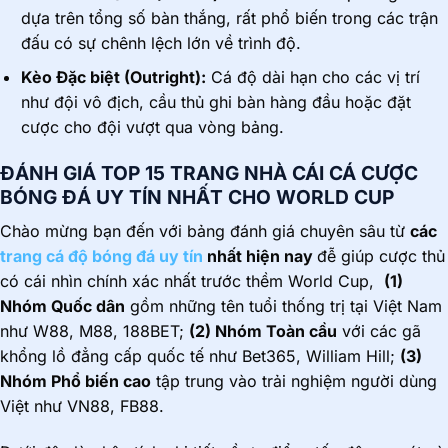
dựa trên tổng số bàn thắng, rất phổ biến trong các trận
đấu có sự chênh lệch lớn về trình độ.
Kèo Đặc biệt (Outright):
Cá độ dài hạn cho các vị trí
như đội vô địch, cầu thủ ghi bàn hàng đầu hoặc đặt
cược cho đội vượt qua vòng bảng.
ĐÁNH GIÁ TOP 15 TRANG NHÀ CÁI CÁ CƯỢC
BÓNG ĐÁ UY TÍN NHẤT CHO WORLD CUP
Chào mừng bạn đến với bảng đánh giá chuyên sâu từ
các
trang cá độ bóng đá uy tín
nhất hiện nay
đễ giúp cược thủ
có cái nhìn chính xác nhất trước thềm World Cup,
(1)
Nhóm Quốc dân
gồm những tên tuổi thống trị tại Việt Nam
như W88, M88, 188BET;
(2) Nhóm Toàn cầu
với các gã
khổng lồ đẳng cấp quốc tế như Bet365, William Hill;
(3)
Nhóm Phổ biến cao
tập trung vào trải nghiệm người dùng
Việt như VN88, FB88.