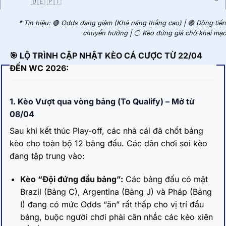
🇩🇪 🇵🇹
* Tín hiệu: 🟢 Odds đang giảm (Khả năng thắng cao) | 🔴 Dòng tiền
chuyển hướng | ⚪ Kèo đứng giá chờ khai mạc
🎯 LỘ TRÌNH CẬP NHẬT KÈO CÁ CƯỢC TỪ 22/04
ĐẾN WC 2026:
1. Kèo Vượt qua vòng bảng (To Qualify) – Mở từ
08/04
Sau khi kết thúc Play-off, các nhà cái đã chốt bảng
kèo cho toàn bộ 12 bảng đấu. Các dân chơi soi kèo
đang tập trung vào:
Kèo “Đội đứng đầu bảng”:
Các bảng đấu có mặt
Brazil (Bảng C), Argentina (Bảng J) và Pháp (Bảng
I) đang có mức Odds “ăn” rất thấp cho vị trí đầu
bảng, buộc người chơi phải cân nhắc các kèo xiên