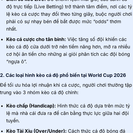
độ trực tiếp (Live Betting) trở thành tâm điểm, nơi các tỷ
lệ kèo cá cược thay đổi theo từng giây, buộc người chơi
phải có sự nhạy bén để bắt được mức “odds” thơm
nhất.
Kèo cá cược cho tân binh:
Việc tăng số đội khiến các
kèo cá độ cửa dưới trở nên tiềm năng hơn, mở ra nhiều
cơ hội ăn tiền cho những ai giỏi phân tích các đội bóng
“ngựa ô”.
2. Các loại hình kèo cá độ phổ biến tại World Cup 2026
Để tối ưu hóa lợi nhuận khi cá cược, người chơi thường tập
trung vào 3 nhóm kèo cá độ chính:
Kèo chấp (Handicap):
Hình thức cá độ dựa trên mức tỷ
lệ mà nhà cái đưa ra để cân bằng thực lực giữa hai đội
tuyển.
Kèo Tài Xỉu (Over/Under):
Cách thức cá độ bóng đá