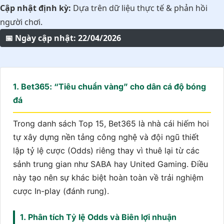
Cập nhật định kỳ:
Dựa trên dữ liệu thực tế & phản hồi
người chơi.
📅 Ngày cập nhật: 22/04/2026
1. Bet365: “Tiêu chuẩn vàng” cho dân cá độ bóng
đá
Trong danh sách Top 15, Bet365 là nhà cái hiếm hoi
tự xây dựng nền tảng công nghệ và đội ngũ thiết
lập tỷ lệ cược (Odds) riêng thay vì thuê lại từ các
sảnh trung gian như SABA hay United Gaming. Điều
này tạo nên sự khác biệt hoàn toàn về trải nghiệm
cược In-play (đánh rung).
1. Phân tích Tỷ lệ Odds và Biên lợi nhuận