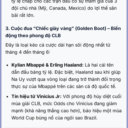
tỷ lệ chấp cho các trận đấu có sự tham gia của 3
đội chủ nhà (Mỹ, Canada, Mexico) do lợi thế sân
bãi rất lớn.
3. Cuộc đua “Chiếc giày vàng” (Golden Boot) – Biến
động theo phong độ CLB
Đây là loại kèo cá cược dài hạn sôi động nhất từ
tháng 4 đến tháng 6:
Kylian Mbappé & Erling Haaland:
Là hai cái tên
dẫn đầu bảng tỷ lệ. Đặc biệt, Haaland sau khi giúp
Na Uy vượt qua vòng loại đang trở thành đối trọng
thực sự của Mbappé trên các sàn cá độ quốc tế.
Tín hiệu từ Vinicius Jr:
Với phong độ hủy diệt cuối
mùa giải CLB, mức Odds cho Vinicius đang giảm
mạnh (khả năng thắng cao hơn), báo hiệu một mùa
World Cup bùng nổ của ngôi sao Brazil.